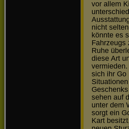
vor allem K
unterschied
Ausstattun
nicht selte
könnte es s
Fahrzeugs 
Ruhe überle
diese Art 
vermieden. 
sich ihr Go
Situatione
Geschenks 
sehen auf 
unter dem 
sorgt ein G
Kart besitzt
neuen Sturz