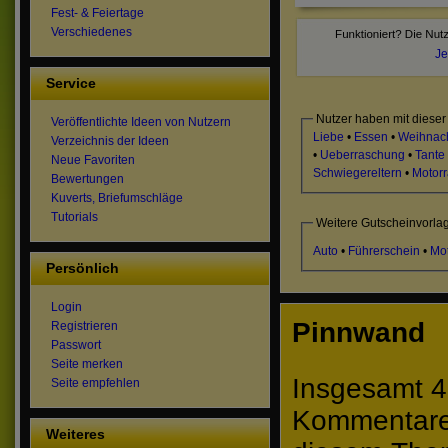
Fest- & Feiertage
Verschiedenes
Je
Service
Nutzer haben mit dieser
Veröffentlichte Ideen von Nutzern
Liebe
•
Essen
•
Weihnac
Verzeichnis der Ideen
•
Ueberraschung
•
Tante
Neue Favoriten
Schwiegereltern
•
Motorr
Bewertungen
Kuverts, Briefumschläge
Tutorials
Weitere Gutscheinvorla
Auto
•
Führerschein
•
Mo
Persönlich
Login
Pinnwand
Registrieren
Passwort
Seite merken
Insgesamt 4
Seite empfehlen
Kommentare 
Weiteres