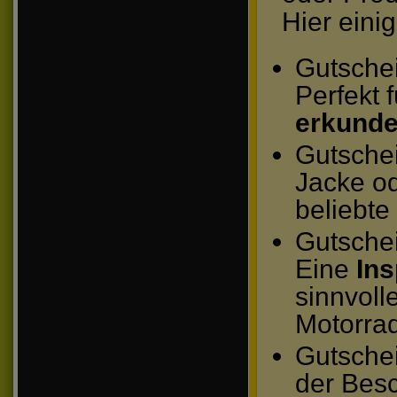
Hier eini
Gutschei
Perfekt 
erkund
Gutschei
Jacke o
beliebt
Gutschei
Eine
Ins
sinnvoll
Motorrad
Gutsche
der Besc