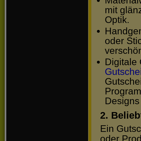
Material
mit glän
Optik.
Handgem
oder Sti
verschö
Digitale
Gutsche
Gutschei
Program
Designs 
2. Belie
Ein Gutsc
oder Prod