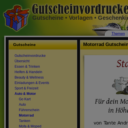
Gutscheine • Vorlagen • Geschenk
Themen
Motorrad Gutschei
Gutscheine
Gutscheinvordrucke
Übersicht
Essen & Trinken
Helfen & Handeln
Beauty & Wellness
Einladungen & Events
Sport & Freizeit
Auto & Motor
Go Kart
Auto
Führerschein
Motorrad
Tanken
Mofa & Moped