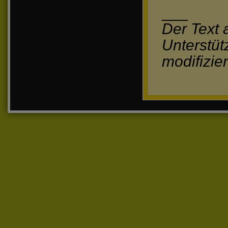
___
Der Text 
Unterstüt
modifizier