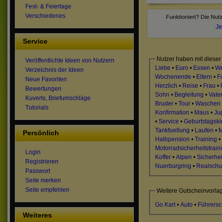
Fest- & Feiertage
Verschiedenes
Je
Service
Nutzer haben mit dieser
Veröffentlichte Ideen von Nutzern
Liebe
•
Euro
•
Essen
•
We
Verzeichnis der Ideen
Wochenende
•
Eltern
•
F
Neue Favoriten
Herzlich
•
Reise
•
Frau
•
Bewertungen
Sohn
•
Begleitung
•
Vate
Kuverts, Briefumschläge
Bruder
•
Tour
•
Waschen
Tutorials
Konfirmation
•
Maus
•
Ju
•
Service
•
Geburtstagsk
Tankfuellung
•
Laufen
•
M
Persönlich
Halbpension
•
Training
•
Motorradsicherheitstrain
Login
Koffer
•
Alpen
•
Sicherhei
Registrieren
Nuerburgring
•
Realschu
Passwort
Seite merken
Seite empfehlen
Weitere Gutscheinvorla
Go Kart
•
Auto
•
Führersc
Weiteres