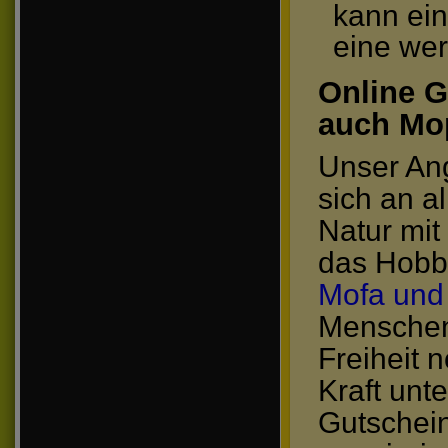
kann ein
eine wer
Online G
auch Mo
Unser Ang
sich an a
Natur mit
das Hobby
Mofa und
Menschen 
Freiheit 
Kraft unt
Gutschei