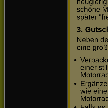
neugierig
schöne M
später "fr
3. Gutsc
Neben der
eine groß
Verpacke
einer st
Motorrad
Ergänzen
wie eine
Motorrad
Falls es