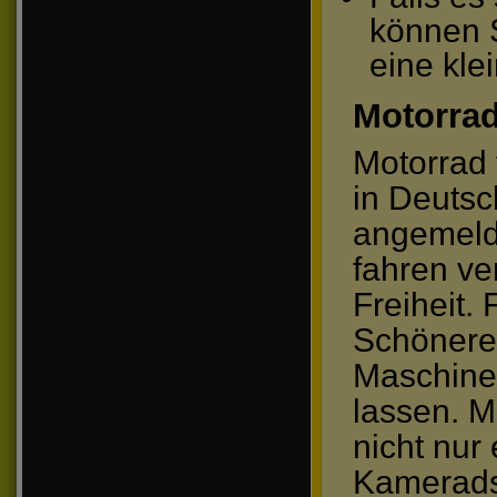
können S
eine kle
Motorrad
Motorrad 
in Deutsc
angemeld
fahren ve
Freiheit. 
Schöneres
Maschine
lassen. M
nicht nur
Kamerads