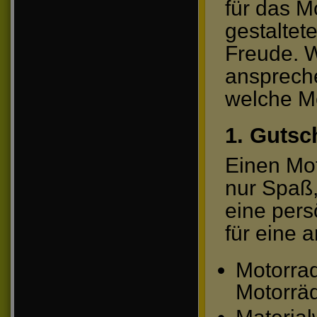
für das M
gestaltet
Freude. W
ansprech
welche Mö
1. Gutsc
Einen Mot
nur Spaß
eine pers
für eine 
Motorrad
Motorrä