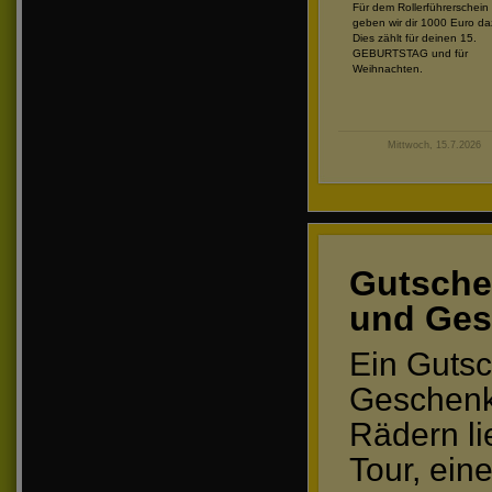
Für dem Rollerführerschein
geben wir dir 1000 Euro da
Dies zählt für deinen 15.
GEBURTSTAG und für
Weihnachten.
Mittwoch, 15.7.2026
Gutschei
und Ges
Ein Gutsc
Geschenki
Rädern li
Tour, ein