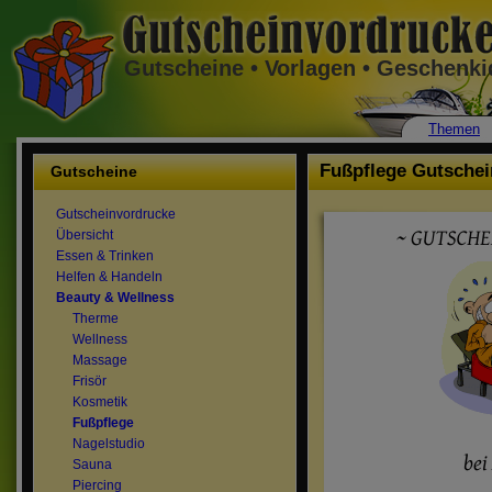
Gutscheine • Vorlagen • Geschenk
Themen
Fußpflege Gutschei
Gutscheine
Gutscheinvordrucke
Übersicht
Essen & Trinken
Helfen & Handeln
Beauty & Wellness
Therme
Wellness
Massage
Frisör
Kosmetik
Fußpflege
Nagelstudio
Sauna
Piercing