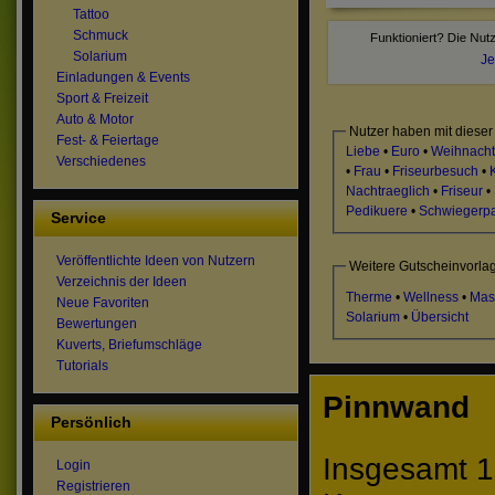
Tattoo
Schmuck
Solarium
Je
Einladungen & Events
Sport & Freizeit
Auto & Motor
Nutzer haben mit dieser
Fest- & Feiertage
Liebe
•
Euro
•
Weihnach
Verschiedenes
•
Frau
•
Friseurbesuch
•
Nachtraeglich
•
Friseur
•
Pedikuere
•
Schwiegerp
Service
Veröffentlichte Ideen von Nutzern
Weitere Gutscheinvorla
Verzeichnis der Ideen
Therme
•
Wellness
•
Mas
Neue Favoriten
Solarium
•
Übersicht
Bewertungen
Kuverts, Briefumschläge
Tutorials
Pinnwand
Persönlich
Insgesamt 1
Login
Registrieren