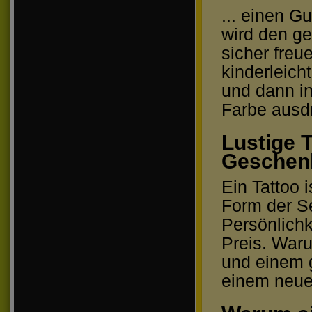
... einen G
wird den ge
sicher freu
kinderleich
und dann in
Farbe ausd
Lustige 
Geschenk
Ein Tattoo i
Form der Se
Persönlichk
Preis. Waru
und einem 
einem neuen