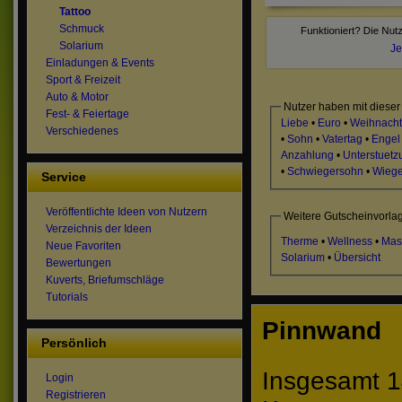
Tattoo
Schmuck
Solarium
Je
Einladungen & Events
Sport & Freizeit
Auto & Motor
Nutzer haben mit dieser
Fest- & Feiertage
Liebe
•
Euro
•
Weihnach
Verschiedenes
•
Sohn
•
Vatertag
•
Engel
Anzahlung
•
Unterstuetz
•
Schwiegersohn
•
Wiege
Service
Veröffentlichte Ideen von Nutzern
Weitere Gutscheinvorla
Verzeichnis der Ideen
Therme
•
Wellness
•
Mas
Neue Favoriten
Solarium
•
Übersicht
Bewertungen
Kuverts, Briefumschläge
Tutorials
Pinnwand
Persönlich
Insgesamt 1
Login
Registrieren