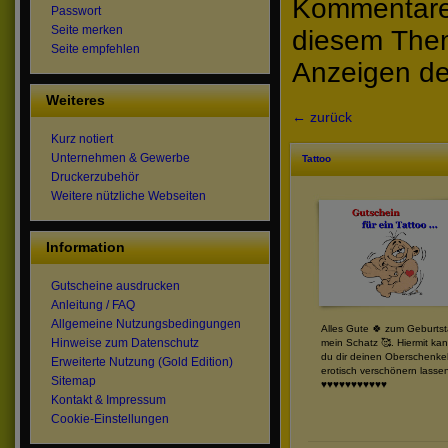
Kommentare 
Passwort
Seite merken
diesem The
Seite empfehlen
Anzeigen de
Weiteres
← zurück
Kurz notiert
Unternehmen & Gewerbe
Tattoo
Druckerzubehör
Weitere nützliche Webseiten
Information
Gutscheine ausdrucken
Anleitung / FAQ
Allgemeine Nutzungsbedingungen
Alles Gute 🍀 zum Geburtst
Hinweise zum Datenschutz
mein Schatz 🥰. Hiermit kan
du dir deinen Oberschenke
Erweiterte Nutzung (Gold Edition)
erotisch verschönern lassen
Sitemap
♥️♥️♥️♥️♥️♥️♥️♥️♥️♥️♥️
Kontakt & Impressum
Cookie-Einstellungen