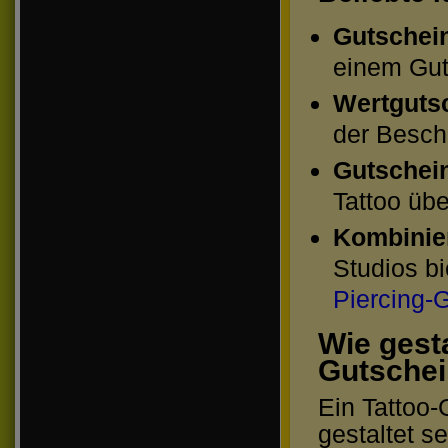
Gutschein
einem Gut
Wertgutsc
der Besch
Gutschein
Tattoo üb
Kombinier
Studios b
Piercing-
Wie gesta
Gutsche
Ein Tattoo-
gestaltet s