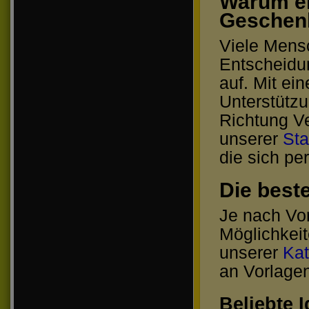
Warum ei
Geschenk
Viele Mens
Entscheidu
auf. Mit ei
Unterstützu
Richtung V
unserer
Sta
die sich pe
Die best
Je nach Vo
Möglichkeit
unserer
Kat
an Vorlagen
Beliebte 