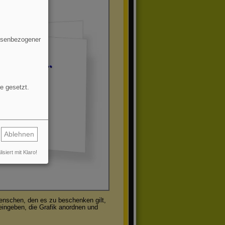
essenbezogener
e gesetzt.
Ablehnen
isiert mit Klaro!
Menschen, den es zu beschenken gilt,
 eingeben, die Grafik anordnen und