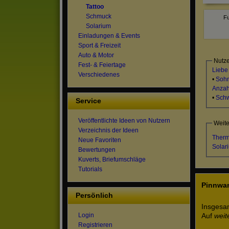
Tattoo
Schmuck
Solarium
Einladungen & Events
Sport & Freizeit
Auto & Motor
Nutze
Fest- & Feiertage
Liebe
Verschiedenes
•
Soh
Anzah
•
Sch
Service
Veröffentlichte Ideen von Nutzern
Weite
Verzeichnis der Ideen
Ther
Neue Favoriten
Solar
Bewertungen
Kuverts, Briefumschläge
Tutorials
Pinnwa
Persönlich
Insgesa
Auf
weit
Login
Registrieren