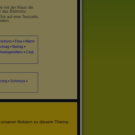
ie mit der Maus die
r das Bildmotiv.
Sie auf eine Textzeile,
ndern.
schuss
•
Frau
•
Mann
schlag
•
Betrag
•
hwiegereltern
•
Club
rcing
•
Schmuck
•
n unseren Nutzern zu diesem Thema.