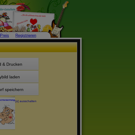
Preis
Registrieren
d & Drucken
ybild laden
rf speichern
[x] ausschalten