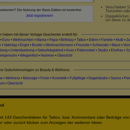
Verschieben S
Textzeilen ode
Jetzt registrieren!
Doppelklicken 
um diese zu ä
r haben mit dieser Vorlage Geschenke erstellt für:
•
Euro
•
Weihnachten
•
Mama
•
Papa
•
Birthday
•
Tattoo
•
Eltern
•
Familie
•
Mutti
•
Zu
n
•
Vatertag
•
Engel
•
Bruder
•
Weihnachtsmann
•
Freunde
•
Schwester
•
Maus
•
Vor
lung
•
Unterstuetzung
•
Geburtstagskind
•
Kuss
•
Patenonkel
•
Studio
•
Ehefrau
•
Sc
wiegersohn
•
Wiegenfest
•
Hammer
•
Übersicht
re Gutscheinvorlagen zu Beauty & Wellness:
me
•
Wellness
•
Massage
•
Frisör
•
Kosmetik
•
Fußpflege
•
Nagelstudio
•
Sauna
•
Pie
ium
•
Übersicht
nd
mt 143 Geschenkideen für Tattoo, bzw. Kommentare oder Beiträge vo
er
oder
zurück
klicken zum Anzeigen der weiteren Ideen.