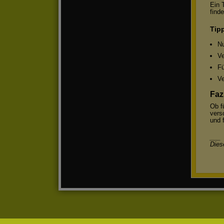
Ein 
find
Tip
Nu
Ve
Fü
Ve
Faz
Ob f
vers
und 
___
Dies