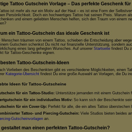
tige Tattoo Gutschein Vorlage – Das perfekte Geschenk für 
Tattoo ist mehr als nur ein Motiv auf der Haut – es ist eine Form der Selbstve
nen Persönlichkeit. Doch ein hochwertiges Tattoo hat seinen Preis. Warum al
chenken und einem geliebten Menschen helfen, sich den Traum von einem ne
len?
um ein Tattoo-Gutschein das ideale Geschenk ist
e Menschen träumen von einem Tattoo, schieben die Entscheidung aber wegen
einem Gutschein schenkst Du nicht nur finanzielle Unterstützung, sondern au
irklichung eines lang gehegten Wunsches. Auf unserer
Startseite
findest Du z
ekt für Tattoo-Geschenke eignen.
 besten Tattoo-Gutschein-Ideen
ach Vorlieben des Beschenkten gibt es verschiedene Möglichkeiten, einen Tat
rer
Kategorie-Übersicht
findest Du eine große Auswahl an Vorlagen, die Du in
iebte Ideen für Tattoo-Gutscheine
tschein für ein Tattoo-Studio:
Unterstütze jemanden mit einem Gutschein f
rtgutschein für ein individuelles Motiv:
So kann sich der Beschenkte sei
tschein für ein Cover-Up:
Perfekt für alle, die ein altes Tattoo übersteche
mbinierter Tattoo- und Piercing-Gutschein:
Viele Studios bieten beides a
ercing-Gutscheinvorlagen
an.
 gestaltet man einen perfekten Tattoo-Gutschein?