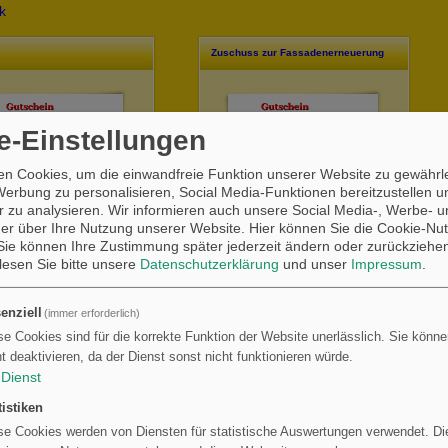
k
Zuschuss zur Fassadenerneuerung
e-Einstellungen
n Cookies, um die einwandfreie Funktion unserer Website zu gewährle
Werbung zu personalisieren, Social Media-Funktionen bereitzustellen 
 zu analysieren. Wir informieren auch unsere Social Media-, Werbe- u
 Gute 🍀 zum Geburtstag 🎁
Alles Gute zum Geburtstag und
er über Ihre Nutzung unserer Website. Hier können Sie die Cookie-Nut
Schatz 🥰. Hiermit kannst
ein schmerzfreies Stechen
ie können Ihre Zustimmung später jederzeit ändern oder zurückziehe
r deinen Oberschenkel
 lesen Sie bitte unsere
Datenschutzerklärung
und unser
Impressum
.
sch verschönern lassen .
♥️♥️♥️♥️♥️♥️♥️
enziell
(immer erforderlich)
se Cookies sind für die korrekte Funktion der Website unerlässlich. Sie können
Freitag, 12.6.2026
Mittwoch, 31.12.2025
ht deaktivieren, da der Dienst sonst nicht funktionieren würde.
Dienst
tistiken
se Cookies werden von Diensten für statistische Auswertungen verwendet. Die
too Gutschein erstellen