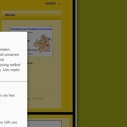
weiter →
Wichtel
isten,
und unseren
nd
Wichtelgeschenk
zung selbst
n.
Um mehr
 sie hier
Dienstag, 2.12.2025
s hilft uns