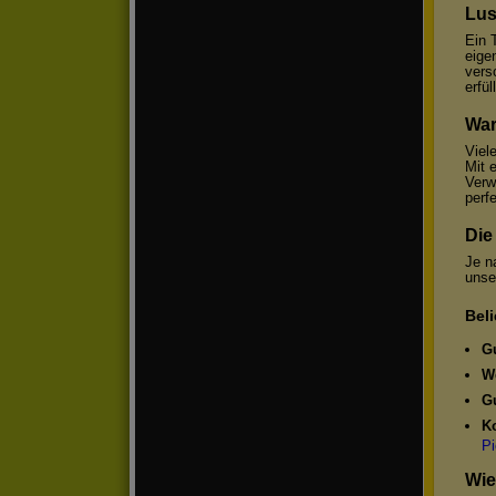
Lus
Ein 
eige
vers
erfül
War
Viel
Mit 
Verw
perf
Die
Je n
unse
Bel
Gu
We
Gu
Ko
Pi
Wie