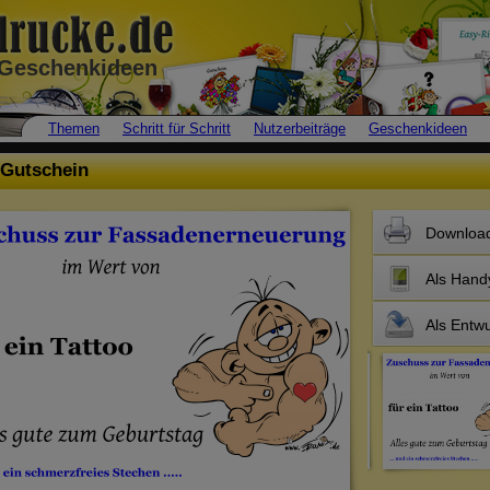
• Geschenkideen
Themen
Schritt für Schritt
Nutzerbeiträge
Geschenkideen
 Gutschein
Downloa
Als Hand
Als Entwu