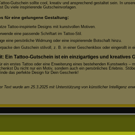
Tattoo-Gutschein sollte cool, kreativ und ansprechend gestaltet sein. In unser
est Du viele inspirierende Gutscheinvorlagen.
ps für eine gelungene Gestaltung:
tze Tattoo-inspirierte Designs mit kunstvollen Motiven.
rwende eine passende Schriftart im Tattoo-Stil.
ge eine persönliche Widmung oder eine inspirierende Botschaft hinzu.
rpacke den Gutschein stilvoll, z. B. in einer Geschenkbox oder eingerollt in 
it: Ein Tattoo-Gutschein ist ein einzigartiges und kreatives
ür ein erstes Tattoo oder eine Erweiterung eines bestehenden Kunstwerks – m
chenkst Du nicht nur ein Motiv, sondern auch ein persönliches Erlebnis. Stö
finde das perfekte Design für Dein Geschenk!
er Text wurde am 25.3.2025 mit Unterstützung von künstlicher Intelligenz erwe