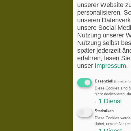
unserer Website zu
personalisieren, S
unseren Datenverke
unsere Social Medi
Nutzung unserer We
Nutzung selbst be
später jederzeit ä
erfahren, lesen Sie
unser
Impressum
.
Essenziell
(immer erfor
Diese Cookies sind fü
nicht deaktivieren, d
1
Dienst
↓
Statistiken
Diese Cookies werden
dabei, unsere Nutzer
1
Dienst