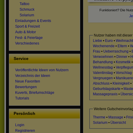
Tattoo
Schmuck
Solarium
Je
Einladungen & Events
Sport & Freizeit
Auto & Motor
Nutzer haben mit dieser
Fest- & Feiertage
Liebe
•
Euro
•
Weihnach
Verschiedenes
Wochenende
•
Eltern
•
W
Frau
•
Ueberraschung
•
Verwoehnen
•
Dinner
•
H
Service
Behandlung
•
Kosmetik
Wellnesstag
•
Verpflegu
Veröffentlichte Ideen von Nutzern
Valentinstag
•
Vorschlag
Verzeichnis der Ideen
Vergnuegen
•
Manikuere
Neue Favoriten
Abschluss
•
Kleinigkeit
•
Bewertungen
Geburtstagskarte
•
Maste
Kuverts, Briefumschläge
Massagepraxis
•
Übersic
Tutorials
Weitere Gutscheinvorla
Persönlich
Therme
•
Massage
•
Fris
Solarium
•
Übersicht
Login
Registrieren