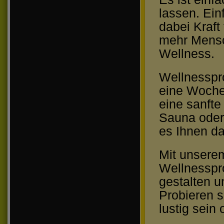
lassen. Ein
dabei Kraf
mehr Mensc
Wellness.
Wellnesspro
eine Woch
eine sanfte
Sauna oder
es Ihnen d
Mit unsere
Wellnesspr
gestalten 
Probieren s
lustig sein 