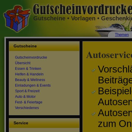
Gutscheine • Vorlagen • Geschenk
Themen
Gutscheine
Autoservic
Gutscheinvordrucke
Übersicht
Vorschl
Essen & Trinken
Helfen & Handeln
Beiträg
Beauty & Wellness
Einladungen & Events
Beispiel
Sport & Freizeit
Auto & Motor
Autoser
Fest- & Feiertage
Verschiedenes
Autoser
zum Onl
Service