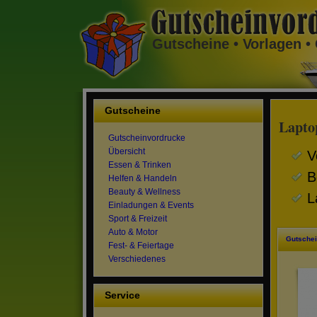
Gutscheine • Vorlagen 
Gutscheine
Lapto
Gutscheinvordrucke
Übersicht
V
Essen & Trinken
B
Helfen & Handeln
Beauty & Wellness
L
Einladungen & Events
Sport & Freizeit
Auto & Motor
Gutschei
Fest- & Feiertage
Verschiedenes
Service