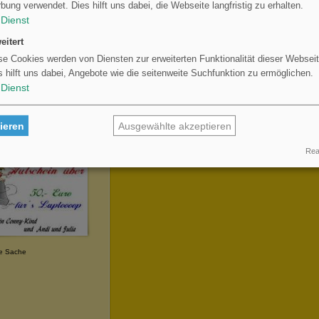
bung verwendet. Dies hilft uns dabei, die Webseite langfristig zu erhalten.
Dienst
eitert
se Cookies werden von Diensten zur erweiterten Funktionalität dieser Webseit
s hilft uns dabei, Angebote wie die seitenweite Suchfunktion zu ermöglichen.
Dienst
ieren
Ausgewählte akzeptieren
Real
se Sache