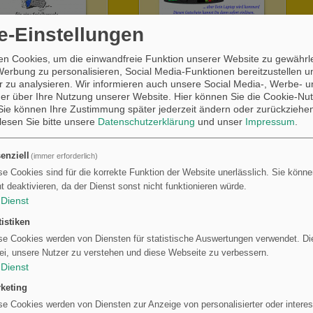
e-Einstellungen
huss-
...
n Cookies, um die einwandfreie Funktion unserer Website zu gewährle
Werbung zu personalisieren, Social Media-Funktionen bereitzustellen 
 zu analysieren. Wir informieren auch unsere Social Media-, Werbe- u
er über Ihre Nutzung unserer Website. Hier können Sie die Cookie-Nut
ie können Ihre Zustimmung später jederzeit ändern oder zurückziehe
 lesen Sie bitte unsere
Datenschutzerklärung
und unser
Impressum
.
enziell
(immer erforderlich)
se Cookies sind für die korrekte Funktion der Website unerlässlich. Sie können
Für Andrea
ht deaktivieren, da der Dienst sonst nicht funktionieren würde.
Dienst
tistiken
se Cookies werden von Diensten für statistische Auswertungen verwendet. Die
ei, unsere Nutzer zu verstehen und diese Webseite zu verbessern.
Dienst
keting
p
Sobald Du, liebe Andrea, einen
se Cookies werden von Diensten zur Anzeige von personalisierter oder inter
Laptop besitzt. Hi,hi!