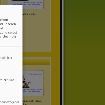
Frohe Weihnachten liebe
Madlen
isten,
und unseren
nd
zung selbst
n.
Um mehr
 sie hier
Laptop
s hilft uns
wenn der Versand nicht klappt -
essenbezogener
für meine Tochter