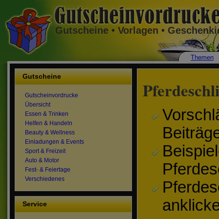
Gutscheine • Vorlagen • Geschenk
Themen
Gutscheine
Pferdeschl
Gutscheinvordrucke
Übersicht
Vorschl
Essen & Trinken
Helfen & Handeln
Beiträg
Beauty & Wellness
Einladungen & Events
Beispiel
Sport & Freizeit
Auto & Motor
Pferdes
Fest- & Feiertage
Verschiedenes
Pferdes
anklick
Service