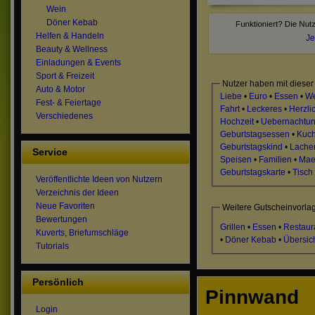
Wein
Döner Kebab
Helfen & Handeln
Je
Beauty & Wellness
Einladungen & Events
Sport & Freizeit
Nutzer haben mit dieser
Auto & Motor
Liebe
•
Euro
•
Essen
•
We
Fest- & Feiertage
Fahrt
•
Leckeres
•
Herzli
Verschiedenes
Hochzeit
•
Uebernachtu
Geburtstagsessen
•
Kuc
Geburtstagskind
•
Lache
Service
Speisen
•
Familien
•
Mae
Geburtstagskarte
•
Tisch
Veröffentlichte Ideen von Nutzern
Verzeichnis der Ideen
Neue Favoriten
Weitere Gutscheinvorla
Bewertungen
Grillen
•
Essen
•
Restaur
Kuverts, Briefumschläge
•
Döner Kebab
•
Übersic
Tutorials
Persönlich
Pinnwand
Login