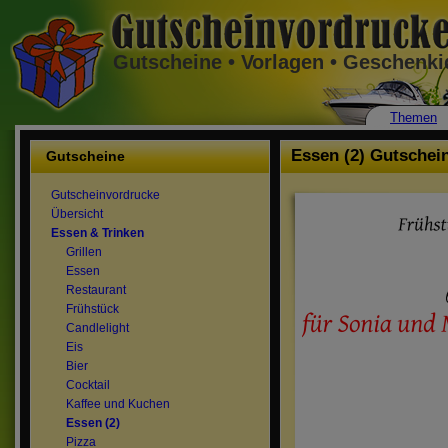
Gutscheine • Vorlagen • Geschenk
Themen
Essen (2) Gutschei
Gutscheine
Gutscheinvordrucke
Übersicht
Essen & Trinken
Grillen
Essen
Restaurant
Frühstück
Candlelight
Eis
Bier
Cocktail
Kaffee und Kuchen
Essen (2)
Pizza