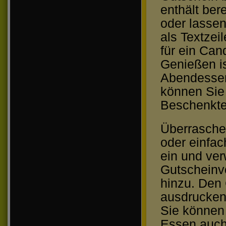
enthält ber
oder lassen
als Textzei
für ein Can
Genießen is
Abendessen
können Sie 
Beschenkte
Überraschen
oder einfa
ein und ver
Gutscheinvo
hinzu. Den 
ausdrucken
Sie können
Essen auch