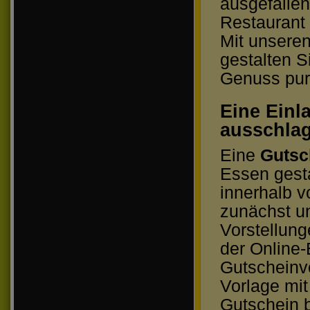
ausgefallen
Restaurant
Mit unsere
gestalten S
Genuss pur 
Eine Ein
ausschla
Eine
Gutsc
Essen gesta
innerhalb v
zunächst un
Vorstellung
der Online-
Gutscheinv
Vorlage mit
Gutschein 