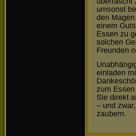
überrascht 
umsonst be
den Magen 
einem Guts
Essen zu g
solchen Ges
Freunden od
Unabhängig
einladen mö
Dankeschön
zum Essen 
Sie direkt 
– und zwar,
zaubern.