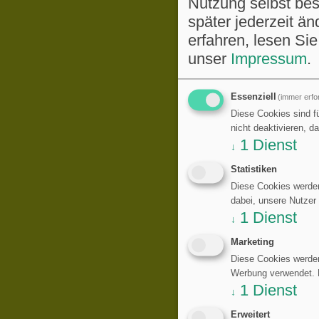
Nutzung selbst be
später jederzeit ä
erfahren, lesen Sie
unser
Impressum
.
Essenziell
(immer erfor
Diese Cookies sind fü
nicht deaktivieren, d
1
Dienst
↓
Statistiken
Diese Cookies werden
dabei, unsere Nutzer
1
Dienst
↓
Marketing
Diese Cookies werden
Werbung verwendet. Di
1
Dienst
↓
Erweitert