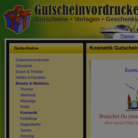
Gutscheine • Vorlagen • Geschenk
Themen
Kosmetik Gutschei
Gutscheine
Gutscheinvordrucke
Übersicht
Essen & Trinken
Helfen & Handeln
Beauty & Wellness
Therme
Wellness
Massage
Frisör
Kosmetik
Fußpflege
Nagelstudio
Sauna
Piercing