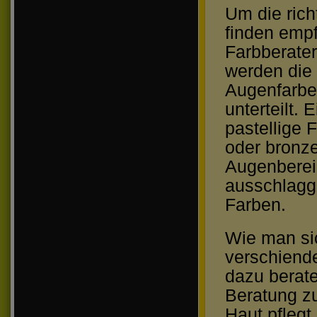
Um die ric
finden empf
Farbberater
werden die
Augenfarbe 
unterteilt.
pastellige 
oder bronz
Augenbereic
ausschlagg
Farben.
Wie man si
verschiende
dazu berate
Beratung zu
Haut pflegt