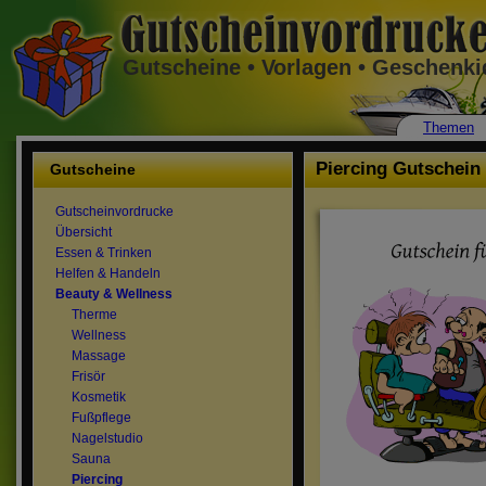
Gutscheine • Vorlagen • Geschenk
Themen
Piercing Gutschein
Gutscheine
Gutscheinvordrucke
Übersicht
Essen & Trinken
Helfen & Handeln
Beauty & Wellness
Therme
Wellness
Massage
Frisör
Kosmetik
Fußpflege
Nagelstudio
Sauna
Piercing