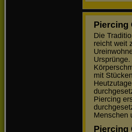
Piercing
Die Traditi
reicht weit
Ureinwohne
Ursprünge. 
Körperschm
mit Stücken
Heutzutage 
durchgesetz
Piercing ers
durchgesetz
Menschen un
Piercing