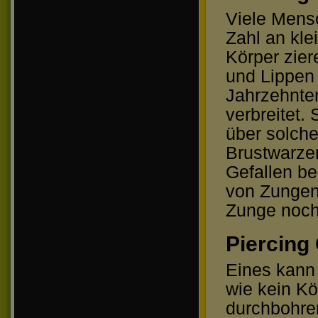
Viele Mensc
Zahl an kle
Körper zier
und Lippen 
Jahrzehnten
verbreitet.
über solch
Brustwarzen
Gefallen be
von Zungenp
Zunge noch
Piercing
Eines kann 
wie kein Kö
durchbohren