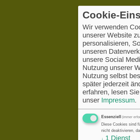
Cookie-Eins
Wir verwenden Coo
unserer Website zu
personalisieren, S
unseren Datenverke
unsere Social Medi
Nutzung unserer We
Nutzung selbst be
später jederzeit ä
erfahren, lesen Sie
unser
Impressum
.
Essenziell
(immer erfor
Diese Cookies sind fü
nicht deaktivieren, d
1
Dienst
↓