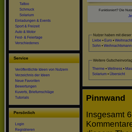
Tattoo
Schmuck
Solarium
Je
Einladungen & Events
Sport & Freizeit
Auto & Motor
Nutzer haben mit dieser
Fest- & Feiertage
Liebe
•
Euro
•
Weihnach
Verschiedenes
Sohn
•
Weihnachtsmann
Service
Weitere Gutscheinvorla
Therme
•
Wellness
•
Mas
Veröffentlichte Ideen von Nutzern
Solarium
•
Übersicht
Verzeichnis der Ideen
Neue Favoriten
Bewertungen
Kuverts, Briefumschläge
Pinnwand
Tutorials
Insgesamt 6
Persönlich
Kommentare 
Login
Registrieren