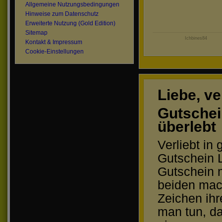
Allgemeine Nutzungsbedingungen
Hinweise zum Datenschutz
Erweiterte Nutzung (Gold Edition)
Sitemap
Ichbines84
Kontakt & Impressum
Cookie-Einstellungen
Liebe, ve
Gutschei
überlebt
Verliebt in
Gutschein L
Gutschein m
beiden mac
Zeichen ih
man tun, da