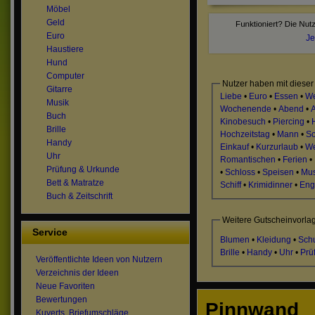
Möbel
Geld
Euro
Je
Haustiere
Hund
Computer
Nutzer haben mit dieser
Gitarre
Liebe
•
Euro
•
Essen
•
We
Musik
Wochenende
•
Abend
•
Buch
Kinobesuch
•
Piercing
•
Brille
Hochzeitstag
•
Mann
•
S
Handy
Einkauf
•
Kurzurlaub
•
We
Uhr
Romantischen
•
Ferien
•
Prüfung & Urkunde
•
Schloss
•
Speisen
•
Mus
Bett & Matratze
Schiff
•
Krimidinner
•
Eng
Buch & Zeitschrift
Weitere Gutscheinvorl
Service
Blumen
•
Kleidung
•
Sch
Brille
•
Handy
•
Uhr
•
Prü
Veröffentlichte Ideen von Nutzern
Verzeichnis der Ideen
Neue Favoriten
Bewertungen
Pinnwand
Kuverts, Briefumschläge