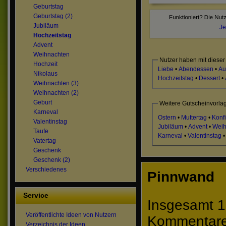
Geburtstag
Geburtstag (2)
Jubiläum
Je
Hochzeitstag
Advent
Weihnachten
Nutzer haben mit dieser
Hochzeit
Liebe
•
Abendessen
•
Au
Nikolaus
Hochzeitstag
•
Dessert
•
Weihnachten (3)
Weihnachten (2)
Geburt
Weitere Gutscheinvorla
Karneval
Ostern
•
Muttertag
•
Konf
Valentinstag
Jubiläum
•
Advent
•
Weih
Taufe
Karneval
•
Valentinstag
Vatertag
Geschenk
Geschenk (2)
Verschiedenes
Pinnwand
Service
Insgesamt 1
Veröffentlichte Ideen von Nutzern
Kommentare 
Verzeichnis der Ideen