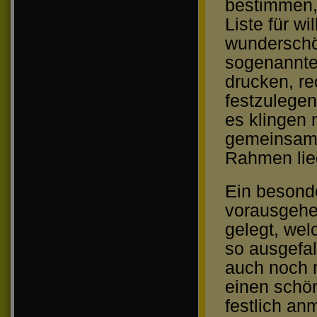
bestimmen, 
Liste für w
wunderschö
sogenannte
drucken, re
festzulegen
es klingen 
gemeinsamen
Rahmen lie
Ein besond
vorausgehen
gelegt, wel
so ausgefa
auch noch 
einen schö
festlich an