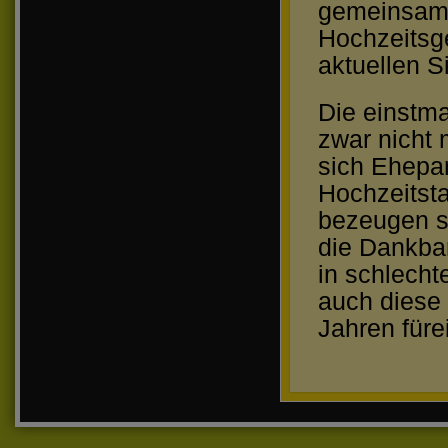
gemeinsame
Hochzeitsg
aktuellen Si
Die einstm
zwar nicht 
sich Ehepar
Hochzeitst
bezeugen s
die Dankbar
in schlecht
auch diese 
Jahren für