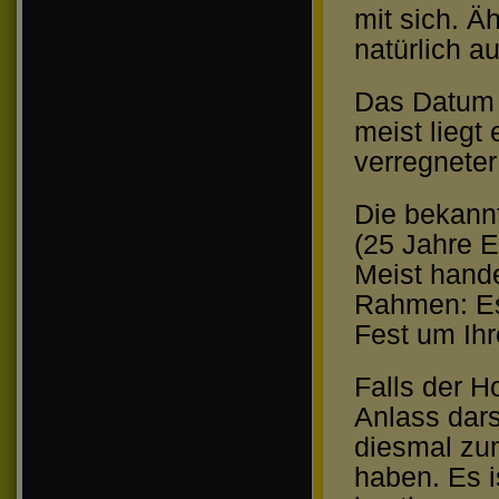
mit sich. Ä
natürlich a
Das Datum i
meist liegt
verregnete
Die bekannt
(25 Jahre E
Meist hande
Rahmen: Es 
Fest um Ihr
Falls der H
Anlass dars
diesmal zu
haben. Es i