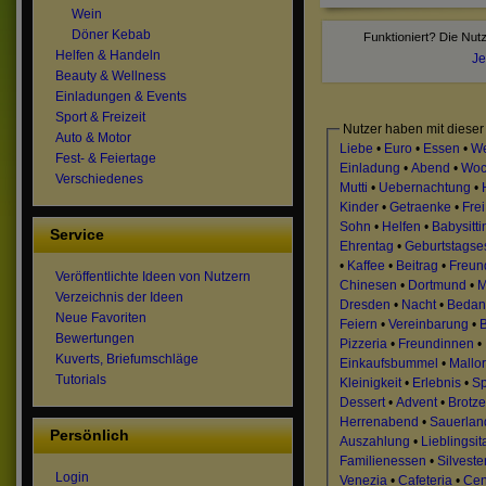
Wein
Döner Kebab
Helfen & Handeln
Je
Beauty & Wellness
Einladungen & Events
Sport & Freizeit
Nutzer haben mit dieser
Auto & Motor
Liebe
•
Euro
•
Essen
•
We
Fest- & Feiertage
Einladung
•
Abend
•
Woc
Verschiedenes
Mutti
•
Uebernachtung
•
Kinder
•
Getraenke
•
Frei
Sohn
•
Helfen
•
Babysitti
Service
Ehrentag
•
Geburtstagse
•
Kaffee
•
Beitrag
•
Freun
Veröffentlichte Ideen von Nutzern
Chinesen
•
Dortmund
•
M
Verzeichnis der Ideen
Dresden
•
Nacht
•
Bedan
Neue Favoriten
Feiern
•
Vereinbarung
•
Bewertungen
Pizzeria
•
Freundinnen
•
Kuverts, Briefumschläge
Einkaufsbummel
•
Mallo
Tutorials
Kleinigkeit
•
Erlebnis
•
Sp
Dessert
•
Advent
•
Brotze
Herrenabend
•
Sauerlan
Persönlich
Auszahlung
•
Lieblingsit
Familienessen
•
Silveste
Login
Venezia
•
Cafeteria
•
Cen