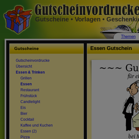
Gutscheine • Vorlagen • Geschenk
Themen
Essen Gutschein
Gutscheine
Gutscheinvordrucke
Übersicht
Essen & Trinken
Grillen
Essen
Restaurant
Frühstück
Candlelight
Eis
Bier
Cocktail
Kaffee und Kuchen
Essen (2)
Pizza