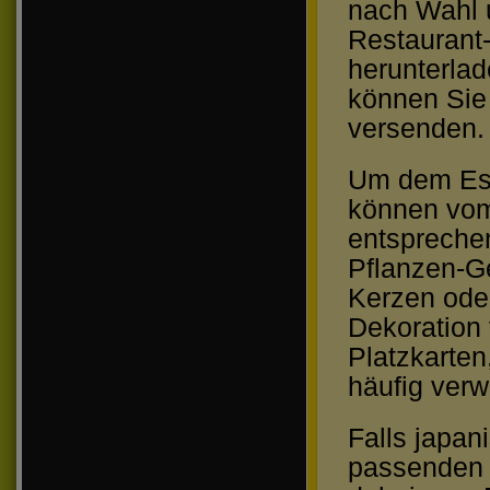
nach Wahl u
Restaurant-
herunterlad
können Sie 
versenden.
Um dem Ess
können vom
entsprechen
Pflanzen-Ge
Kerzen oder
Dekoration
Platzkarten
häufig ver
Falls japan
passenden 