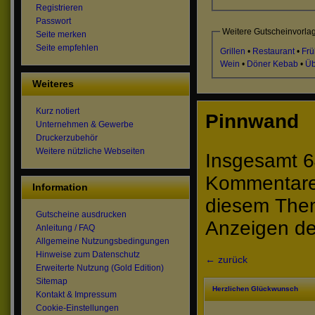
Registrieren
Passwort
Weitere Gutscheinvorla
Seite merken
Seite empfehlen
Grillen
•
Restaurant
•
Frü
Wein
•
Döner Kebab
•
Üb
Weiteres
Kurz notiert
Pinnwand
Unternehmen & Gewerbe
Druckerzubehör
Weitere nützliche Webseiten
Insgesamt 6
Kommentare 
Information
diesem The
Gutscheine ausdrucken
Anzeigen de
Anleitung / FAQ
Allgemeine Nutzungsbedingungen
Hinweise zum Datenschutz
← zurück
Erweiterte Nutzung (Gold Edition)
Sitemap
Herzlichen Glückwunsch
Kontakt & Impressum
Cookie-Einstellungen