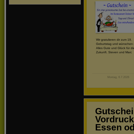
Wir gratulieren dir zum 19.
Geburtstag und wünschen d
Alles Gute und Glück für di
Zukunft. Steven und Marc
Montag, 6.7.2026
Gutschei
Vordruck 
Essen od