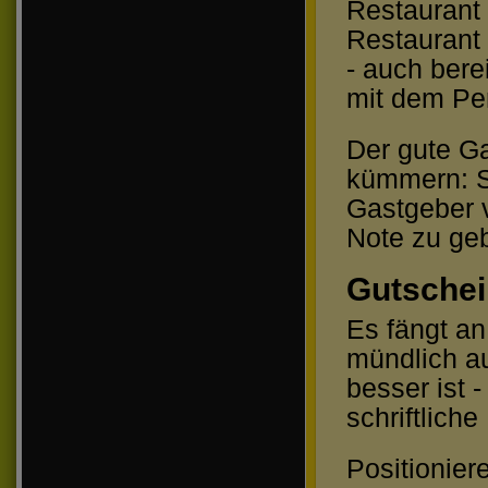
Restaurant 
Restaurant 
- auch bere
mit dem Per
Der gute Ga
kümmern: S
Gastgeber v
Note zu ge
Gutschei
Es fängt an
mündlich a
besser ist -
schriftlich
Positionier