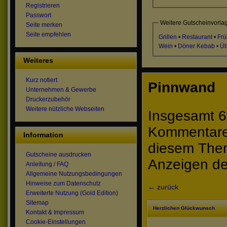
Registrieren
Passwort
Weitere Gutscheinvorla
Seite merken
Seite empfehlen
Grillen
•
Restaurant
•
Frü
Wein
•
Döner Kebab
•
Üb
Weiteres
Kurz notiert
Pinnwand
Unternehmen & Gewerbe
Druckerzubehör
Weitere nützliche Webseiten
Insgesamt 6
Kommentare 
Information
diesem The
Gutscheine ausdrucken
Anzeigen de
Anleitung / FAQ
Allgemeine Nutzungsbedingungen
Hinweise zum Datenschutz
← zurück
Erweiterte Nutzung (Gold Edition)
Sitemap
Herzlichen Glückwunsch
Kontakt & Impressum
Cookie-Einstellungen