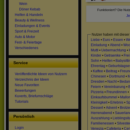
Wein
Döner Kebab
Helfen & Handeln
Je
Beauty & Wellness
Einladungen & Events
Sport & Freizeit
Nutzer haben mit dieser
Auto & Motor
Liebe
•
Euro
•
Essen
•
We
Fest- & Feiertage
Einladung
•
Abend
•
Woc
Verschiedenes
Mutti
•
Uebernachtung
•
Kinder
•
Getraenke
•
Frei
Sohn
•
Helfen
•
Babysitti
Service
Ehrentag
•
Geburtstagse
•
Kaffee
•
Beitrag
•
Freun
Veröffentlichte Ideen von Nutzern
Chinesen
•
Dortmund
•
M
Verzeichnis der Ideen
Dresden
•
Nacht
•
Bedan
Neue Favoriten
Feiern
•
Vereinbarung
•
Bewertungen
Pizzeria
•
Freundinnen
•
Kuverts, Briefumschläge
Einkaufsbummel
•
Mallo
Tutorials
Kleinigkeit
•
Erlebnis
•
Sp
Dessert
•
Advent
•
Brotze
Herrenabend
•
Sauerlan
Persönlich
Auszahlung
•
Lieblingsit
Familienessen
•
Silveste
Login
Venezia
•
Cafeteria
•
Cen