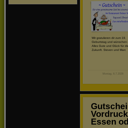
Wir gratulieren dir zum 19.
Geburtstag und wünschen d
Alles Gute und Glück für di
Zukunft. Steven und Marc
Montag, 6.7.2026
Gutschei
Vordruck 
Essen od