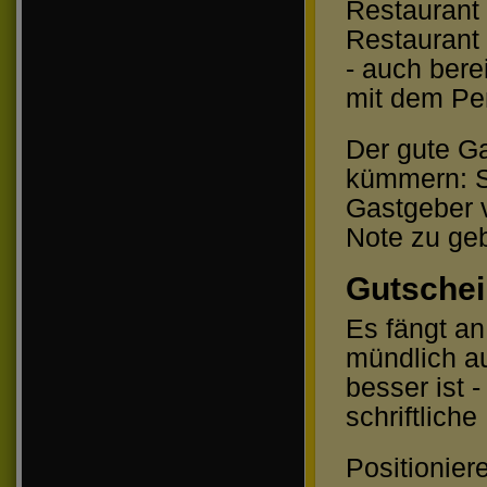
Restaurant 
Restaurant 
- auch bere
mit dem Per
Der gute Ga
kümmern: S
Gastgeber v
Note zu ge
Gutschei
Es fängt an
mündlich a
besser ist -
schriftlich
Positionier