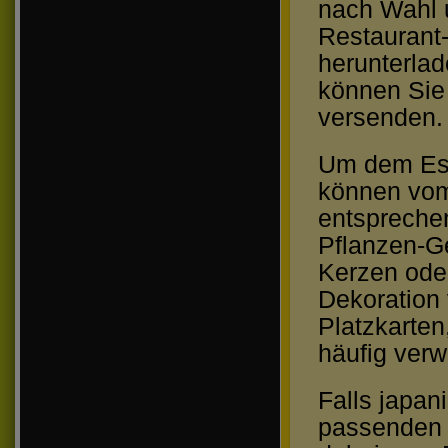
nach Wahl u
Restaurant-
herunterlad
können Sie 
versenden.
Um dem Ess
können vom
entsprechen
Pflanzen-Ge
Kerzen oder
Dekoration
Platzkarten
häufig ver
Falls japan
passenden 