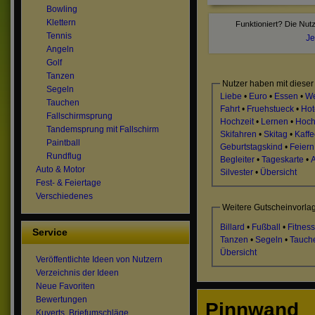
Bowling
Klettern
Tennis
Je
Angeln
Golf
Tanzen
Nutzer haben mit dieser
Segeln
Liebe
•
Euro
•
Essen
•
We
Tauchen
Fahrt
•
Fruehstueck
•
Hot
Fallschirmsprung
Hochzeit
•
Lernen
•
Hoch
Tandemsprung mit Fallschirm
Skifahren
•
Skitag
•
Kaff
Paintball
Geburtstagskind
•
Feiern
Rundflug
Begleiter
•
Tageskarte
•
Auto & Motor
Silvester
•
Übersicht
Fest- & Feiertage
Verschiedenes
Weitere Gutscheinvorlag
Billard
•
Fußball
•
Fitness
Service
Tanzen
•
Segeln
•
Tauch
Übersicht
Veröffentlichte Ideen von Nutzern
Verzeichnis der Ideen
Neue Favoriten
Bewertungen
Pinnwand
Kuverts, Briefumschläge