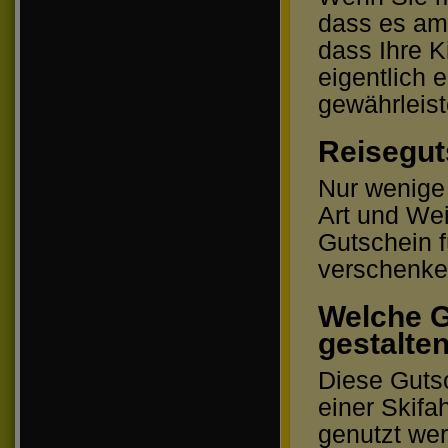
dass es am 
dass Ihre K
eigentlich 
gewährleiste
Reiseguts
Nur wenige 
Art und Wei
Gutschein fü
verschenke
Welche G
gestalte
Diese Gutsc
einer Skif
genutzt wer