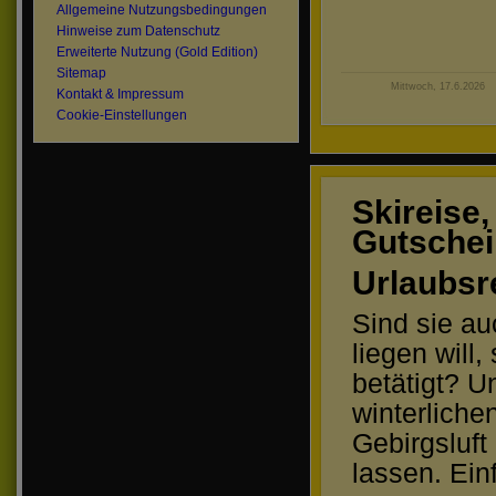
Allgemeine Nutzungsbedingungen
Hinweise zum Datenschutz
Erweiterte Nutzung (Gold Edition)
Sitemap
Mittwoch, 17.6.2026
Kontakt & Impressum
Cookie-Einstellungen
Skireise
Gutschei
Urlaubsr
Sind sie au
liegen will
betätigt? U
winterliche
Gebirgsluft
lassen. Ei