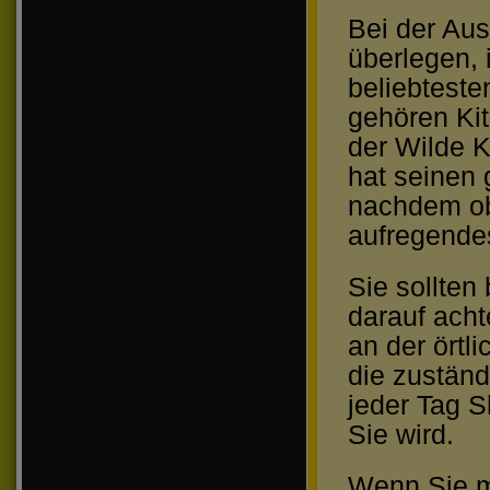
Bei der Aus
überlegen, 
beliebteste
gehören Kit
der Wilde K
hat seinen 
nachdem ob
aufregende
Sie sollten
darauf acht
an der örtl
die zuständ
jeder Tag S
Sie wird.
Wenn Sie mi