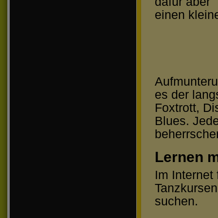
dafür aber
einen klein
Aufmunterun
es der lang
Foxtrott, 
Blues. Jede
beherrsche
Lernen m
Im Internet
Tanzkursen
suchen.