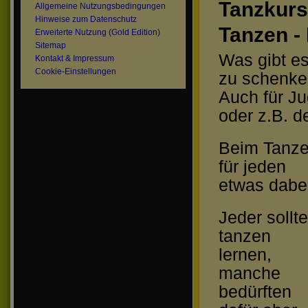
Tanzkurs
Allgemeine Nutzungsbedingungen
Hinweise zum Datenschutz
Tanzen -
Erweiterte Nutzung (Gold Edition)
Sitemap
Was gibt e
Kontakt & Impressum
Cookie-Einstellungen
zu schenke
Auch für Ju
oder z.B. 
Beim Tanz
für jeden
etwas dabe
Jeder sollte
tanzen
lernen,
manche
bedürften