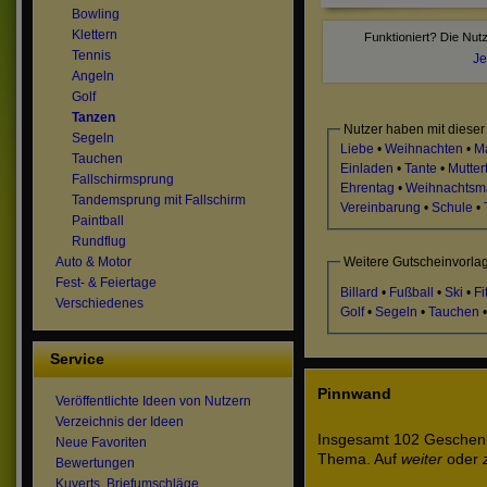
Bowling
Klettern
Tennis
Je
Angeln
Golf
Tanzen
Nutzer haben mit dieser
Segeln
Liebe
•
Weihnachten
•
M
Tauchen
Einladen
•
Tante
•
Mutter
Fallschirmsprung
Ehrentag
•
Weihnachtsm
Tandemsprung mit Fallschirm
Vereinbarung
•
Schule
•
Paintball
Rundflug
Weitere Gutscheinvorlag
Auto & Motor
Fest- & Feiertage
Billard
•
Fußball
•
Ski
•
Fi
Verschiedenes
Golf
•
Segeln
•
Tauchen
Service
Pinnwand
Veröffentlichte Ideen von Nutzern
Verzeichnis der Ideen
Insgesamt 102 Geschenk
Neue Favoriten
Thema. Auf
weiter
oder
Bewertungen
Kuverts, Briefumschläge