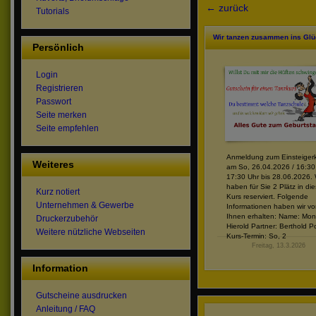
← zurück
Tutorials
Wir tanzen zusammen ins Gl
Persönlich
Login
Registrieren
Passwort
Seite merken
Seite empfehlen
Anmeldung zum Einsteiger
Weiteres
am So, 26.04.2026 / 16:30
17:30 Uhr bis 28.06.2026. 
haben für Sie 2 Plätz in di
Kurz notiert
Kurs reserviert. Folgende
Unternehmen & Gewerbe
Informationen haben wir v
Ihnen erhalten: Name: Mon
Druckerzubehör
Hierold Partner: Berthold 
Weitere nützliche Webseiten
Kurs-Termin: So, 2
Freitag, 13.3.2026
Information
Gutscheine ausdrucken
Anleitung / FAQ