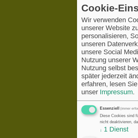
Cookie-Eins
Wir verwenden Coo
unserer Website zu
personalisieren, S
unseren Datenverke
unsere Social Medi
Nutzung unserer We
Nutzung selbst be
später jederzeit ä
erfahren, lesen Sie
unser
Impressum
.
Essenziell
(immer erfor
Diese Cookies sind fü
nicht deaktivieren, d
1
Dienst
↓