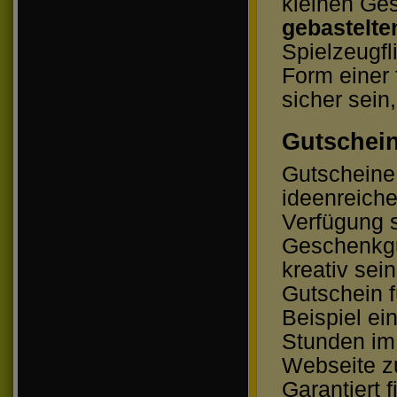
kleinen Ge
gebastelte
Spielzeugfl
Form einer 
sicher sein
Gutschein
Gutscheine
ideenreich
Verfügung 
Geschenkgut
kreativ sei
Gutschein 
Beispiel ei
Stunden im 
Webseite zu
Garantiert 