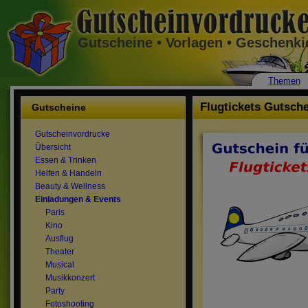
Gutscheine • Vorlagen • Geschenk
Themen
Flugtickets Gutsch
Gutscheine
Gutscheinvordrucke
Übersicht
Essen & Trinken
Helfen & Handeln
Beauty & Wellness
Einladungen & Events
Paris
Kino
Ausflug
Theater
Musical
Musikkonzert
Party
Fotoshooting