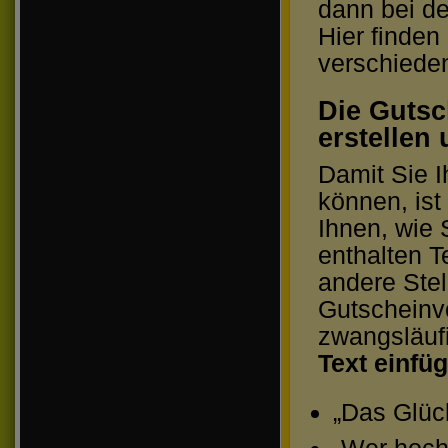
dann bei de
Hier finden
verschieden
Die Gutsc
erstellen
Damit Sie I
können, ist
Ihnen, wie 
enthalten T
andere Stel
Gutscheinvo
zwangsläuf
Text einfü
„Das Glück