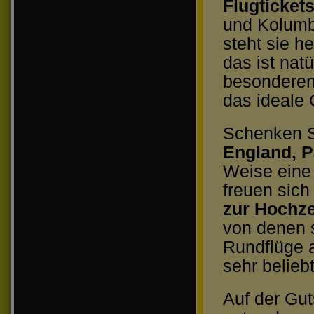
Flugticket
und Kolumbu
steht sie h
das ist nat
besonderen 
das ideale
Schenken S
England, P
Weise eine
freuen sich
zur Hochze
von denen s
Rundflüge 
sehr beliebt
Auf der Gut