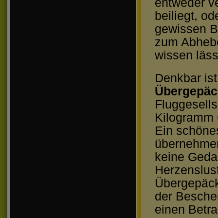
entweder v
beiliegt, o
gewissen B
zum Abheben
wissen läss
Denkbar is
Übergepäc
Fluggesell
Kilogramm 
Ein schöne
übernehmen
keine Geda
Herzenslust
Übergepäck
der Besche
einen Betra