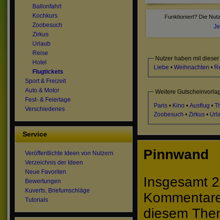
Ballonfahrt
Kochkurs
Zoobesuch
Je
Zirkus
Urlaub
Reise
Nutzer haben mit dieser
Hotel
Liebe
•
Weihnachten
•
R
Flugtickets
Sport & Freizeit
Auto & Motor
Weitere Gutscheinvorla
Fest- & Feiertage
Paris
•
Kino
•
Ausflug
•
T
Verschiedenes
Zoobesuch
•
Zirkus
•
Url
Service
Pinnwand
Veröffentlichte Ideen von Nutzern
Verzeichnis der Ideen
Neue Favoriten
Insgesamt 2
Bewertungen
Kuverts, Briefumschläge
Kommentare 
Tutorials
diesem The