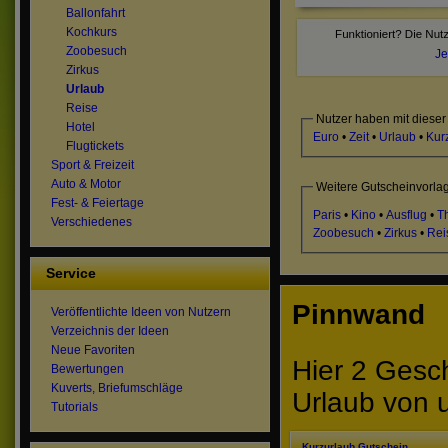
Ballonfahrt
Kochkurs
Zoobesuch
Je
Zirkus
Urlaub
Reise
Nutzer haben mit dieser
Hotel
Euro
•
Zeit
•
Urlaub
•
Kur
Flugtickets
Sport & Freizeit
Auto & Motor
Weitere Gutscheinvorla
Fest- & Feiertage
Paris
•
Kino
•
Ausflug
•
T
Verschiedenes
Zoobesuch
•
Zirkus
•
Rei
Service
Pinnwand
Veröffentlichte Ideen von Nutzern
Verzeichnis der Ideen
Neue Favoriten
Hier 2 Gesc
Bewertungen
Kuverts, Briefumschläge
Urlaub von 
Tutorials
Kurzurlaub Gutschein