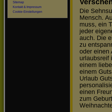
Verschen
Sitemap
Kontakt & Impressum
Die Sehnsuc
Cookie-Einstellungen
Mensch. Au
muss, ein T
jeder eigen
auch. Die e
zu entspan
oder einen 
urlaubsreif
einem lieb
einem Gutsc
Urlaub Gut
personalisi
einen Freun
zum Geburt
Weihnachte