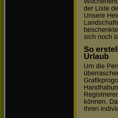
Wochenenda
der Liste d
Unsere Hei
Landschafte
beschenkte
sich noch l
So erstel
Urlaub
Um die Per
überrasche
Grafikprog
Handhabung
Registriere
können. Dan
Ihren indiv