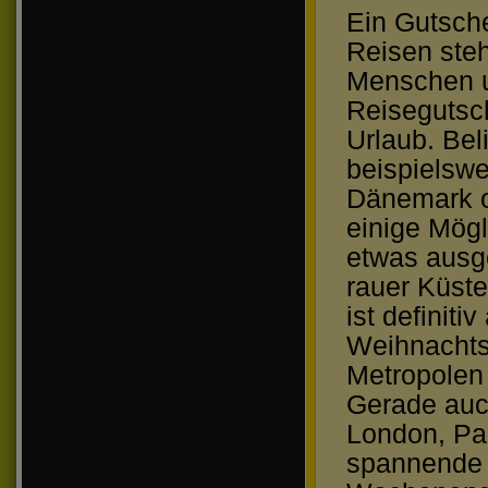
Ein Gutsche
Reisen steh
Menschen u
Reisegutsc
Urlaub. Bel
beispielswe
Dänemark o
einige Mögl
etwas ausge
rauer Küste
ist defini
Weihnachts
Metropolen
Gerade auch
London, Pa
spannende 