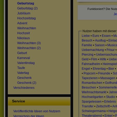
Geburtstag
Geburtstag (2)
Jubiläum
Je
Hochzeitstag
Advent
Weihnachten
Nutzer haben mit dieser
Hochzeit
Liebe
•
Euro
•
Essen
•
M
Nikolaus
Besuch
•
Ausflug
•
Einla
Weihnachten (3)
Familie
•
Saison
•
Musica
Weihnachten (2)
Uebernachtung
•
Frisur
Geburt
Piercing
•
Ueberraschun
Karneval
Geld
•
Film
•
Hilfe
•
Uebe
Valentinstag
Fahrradhelm
•
Heimspiel
Taufe
Engel
•
Ehrentag
•
Bier
•
Vatertag
•
Popcorn
•
Freunde
•
Sc
Geschenk
Tapezieren
•
Massagen
Romantischen
•
Golfrun
Geschenk (2)
Besuchen
•
Sommerreif
Verschiedenes
Weihnachtsmarkt
•
Jahr
Hochseilgarten
•
Studio
Service
Spargelessen
•
Erlebnis
Transfer
•
Zeitschrift
•
An
Schwiegermama
•
Helgo
Veröffentlichte Ideen von Nutzern
Theaterabend
•
Enkel
•
P
Verzeichnis der Ideen