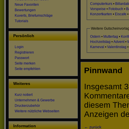
Computerkurs
•
Billarda
Neue Favoriten
Vorspeise
•
Fotobuch
•
B
Bewertungen
Konzertkarten
•
Eiscafe
Kuverts, Briefumschläge
Tutorials
Weitere Gutscheinvorla
Persönlich
Ostern
•
Muttertag
•
Konf
Hochzeitstag
•
Advent
•
Karneval
•
Valentinstag
Login
Registrieren
Passwort
Seite merken
Pinnwand
Seite empfehlen
Weiteres
Insgesamt 3
Kommentare 
Kurz notiert
Unternehmen & Gewerbe
diesem The
Druckerzubehör
Weitere nützliche Webseiten
Anzeigen de
Information
← zurück