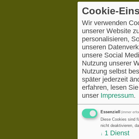
Cookie-Eins
Wir verwenden Coo
unserer Website zu
personalisieren, S
unseren Datenverke
unsere Social Medi
Nutzung unserer We
Nutzung selbst be
später jederzeit ä
erfahren, lesen Sie
unser
Impressum
.
Essenziell
(immer erfor
Diese Cookies sind fü
nicht deaktivieren, d
1
Dienst
↓