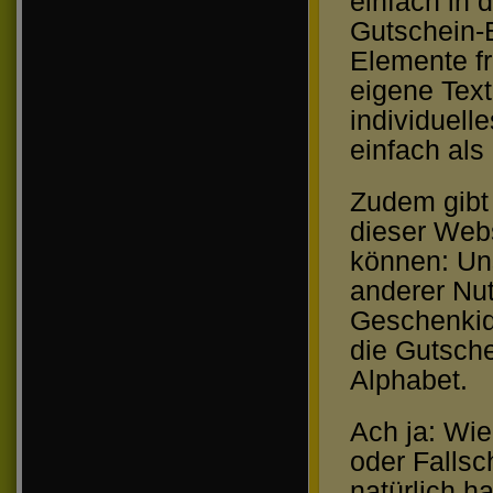
einfach in 
Gutschein-E
Elemente fr
eigene Text
individuell
einfach al
Zudem gibt 
dieser Webs
können: Un
anderer Nut
Geschenkid
die Gutsche
Alphabet.
Ach ja: Wie
oder Fallsc
natürlich h