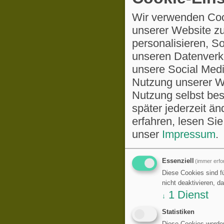
Wir verwenden Coo
unserer Website zu
personalisieren, S
unseren Datenverke
unsere Social Medi
Nutzung unserer We
Nutzung selbst be
später jederzeit ä
erfahren, lesen Sie
unser
Impressum
.
Essenziell
(immer erfor
Diese Cookies sind fü
nicht deaktivieren, d
1
Dienst
↓
Statistiken