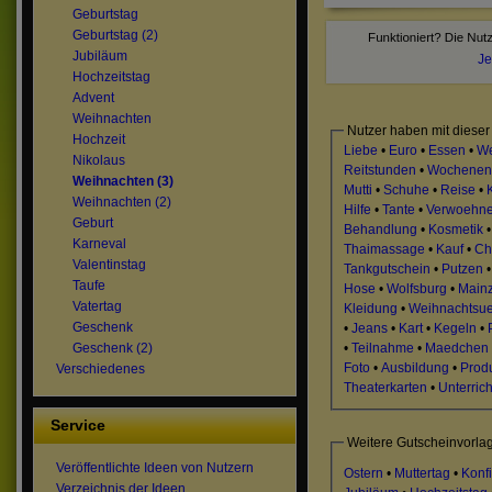
Geburtstag
Geburtstag (2)
Jubiläum
Je
Hochzeitstag
Advent
Weihnachten
Nutzer haben mit dieser
Hochzeit
Liebe
•
Euro
•
Essen
•
We
Nikolaus
Reitstunden
•
Wochenen
Weihnachten (3)
Mutti
•
Schuhe
•
Reise
•
Weihnachten (2)
Hilfe
•
Tante
•
Verwoehn
Geburt
Behandlung
•
Kosmetik
Karneval
Thaimassage
•
Kauf
•
Ch
Valentinstag
Tankgutschein
•
Putzen
Taufe
Hose
•
Wolfsburg
•
Main
Vatertag
Kleidung
•
Weihnachtsu
Geschenk
•
Jeans
•
Kart
•
Kegeln
•
•
Teilnahme
•
Maedchen
Geschenk (2)
Foto
•
Ausbildung
•
Prod
Verschiedenes
Theaterkarten
•
Unterrich
Service
Weitere Gutscheinvorla
Veröffentlichte Ideen von Nutzern
Ostern
•
Muttertag
•
Konf
Verzeichnis der Ideen