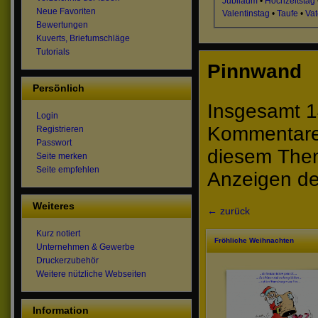
Jubiläum
•
Hochzeitstag
Neue Favoriten
Valentinstag
•
Taufe
•
Vat
Bewertungen
Kuverts, Briefumschläge
Tutorials
Pinnwand
Persönlich
Insgesamt 1
Login
Kommentare 
Registrieren
Passwort
diesem The
Seite merken
Seite empfehlen
Anzeigen de
Weiteres
← zurück
Kurz notiert
Fröhliche Weihnachten
Unternehmen & Gewerbe
Druckerzubehör
Weitere nützliche Webseiten
Information