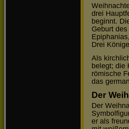
Weihnachten
drei Hauptf
beginnt. Di
Geburt des 
Epiphanias,
Drei Könige
Als kirchli
belegt; die
römische F
das germani
Der Wei
Der Weihna
Symbolfigur
er als freu
mit weißem