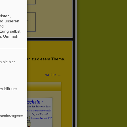
isten,
Essen (2)
•
Pizza
•
und unseren
nd
zung selbst
n.
Um mehr
 unseren Nutzern zu diesem Thema.
 sie hier
weiter →
Gutschein
s hilft uns
essenbezogener