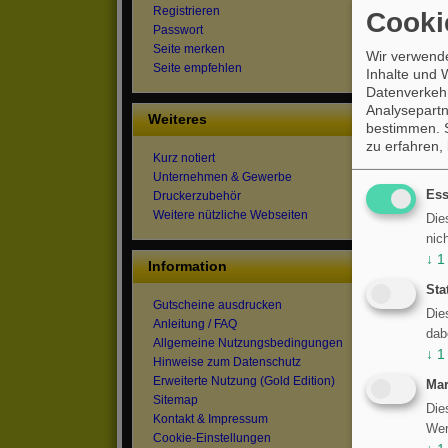
Registrieren
Cooki
Passwort
Weite
Seite merken
Wir verwende
Seite empfehlen
Grille
Inhalte und 
Wein
Datenverkehr
Analysepartn
Weiteres
bestimmen. S
zu erfahren,
Kurz notiert
Pinnwa
Unternehmen & Gewerbe
Ess
Druckerzubehör
Insgesa
Weitere nützliche Webseiten
Die
Auf
weit
nic
↓
1
← zurüc
Information
Sta
Gutscheine ausdrucken
Herzlic
Die
Anleitung / FAQ
dab
Allgemeine Nutzungsbedingungen
↓
1
Hinweise zum Datenschutz
Erweiterte Nutzung (Gold Edition)
Mar
Sitemap
Die
Kontakt & Impressum
Wer
Cookie-Einstellungen