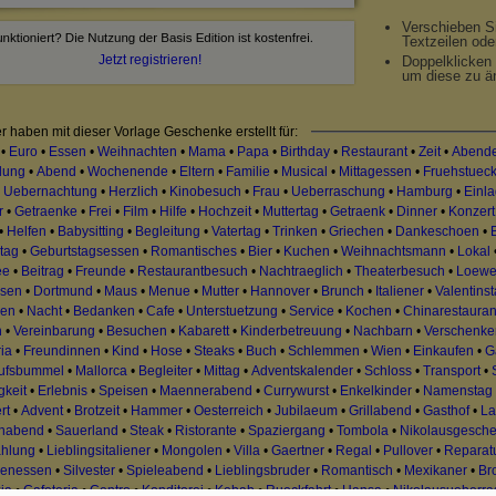
Verschieben S
Textzeilen ode
Jetzt registrieren!
Doppelklicken 
um diese zu ä
r haben mit dieser Vorlage Geschenke erstellt für:
•
Euro
•
Essen
•
Weihnachten
•
Mama
•
Papa
•
Birthday
•
Restaurant
•
Zeit
•
Abend
dung
•
Abend
•
Wochenende
•
Eltern
•
Familie
•
Musical
•
Mittagessen
•
Fruehstuec
•
Uebernachtung
•
Herzlich
•
Kinobesuch
•
Frau
•
Ueberraschung
•
Hamburg
•
Einl
r
•
Getraenke
•
Frei
•
Film
•
Hilfe
•
Hochzeit
•
Muttertag
•
Getraenk
•
Dinner
•
Konzert
•
Helfen
•
Babysitting
•
Begleitung
•
Vatertag
•
Trinken
•
Griechen
•
Dankeschoen
•
tag
•
Geburtstagsessen
•
Romantisches
•
Bier
•
Kuchen
•
Weihnachtsmann
•
Lokal
ee
•
Beitrag
•
Freunde
•
Restaurantbesuch
•
Nachtraeglich
•
Theaterbesuch
•
Loew
esen
•
Dortmund
•
Maus
•
Menue
•
Mutter
•
Hannover
•
Brunch
•
Italiener
•
Valentins
den
•
Nacht
•
Bedanken
•
Cafe
•
Unterstuetzung
•
Service
•
Kochen
•
Chinarestauran
n
•
Vereinbarung
•
Besuchen
•
Kabarett
•
Kinderbetreuung
•
Nachbarn
•
Verschenke
ia
•
Freundinnen
•
Kind
•
Hose
•
Steaks
•
Buch
•
Schlemmen
•
Wien
•
Einkaufen
•
G
ufsbummel
•
Mallorca
•
Begleiter
•
Mittag
•
Adventskalender
•
Schloss
•
Transport
•
gkeit
•
Erlebnis
•
Speisen
•
Maennerabend
•
Currywurst
•
Enkelkinder
•
Namenstag
rt
•
Advent
•
Brotzeit
•
Hammer
•
Oesterreich
•
Jubilaeum
•
Grillabend
•
Gasthof
•
La
enabend
•
Sauerland
•
Steak
•
Ristorante
•
Spaziergang
•
Tombola
•
Nikolausgesch
hlung
•
Lieblingsitaliener
•
Mongolen
•
Villa
•
Gaertner
•
Regal
•
Pullover
•
Reparat
ienessen
•
Silvester
•
Spieleabend
•
Lieblingsbruder
•
Romantisch
•
Mexikaner
•
Br
ia
•
Cafeteria
•
Centro
•
Konditorei
•
Kebab
•
Rueckfahrt
•
Hansa
•
Nikolausueberr