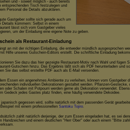
sehen und - soweit möglich - auch bereits
n entsprechenden Tisch festzulegen und
dem Personal die Details abzuklären.
gute Gastgeber sollte sich gerade auch um
e Details kümmern: Selbst in einem
aurant lässt sich vom Gastgeber vieles
ngieren, um der Einladung eine eigene Note zu geben.
schein als Restaurant-Einladung
ängt an mit der richtigen Einladung, die entweder mündlich ausgesprochen w
- mit Hilfe unseres Gutschein-Editors erstellt. Die schriftliche Einladung beko
tionieren Sie dazu das hier gezeigte Restaurant-Motiv nach Wahl und fügen Si
aurant-Gutschein hinzu. Das Ergebnis läßt sich als PDF herunterladen und so
en Sie das selbst erstellte PDF auch als E-Mail versenden.
em Essen ein angenehmes Ambiente zu verleihen, können vom Gastgeber di
prechenden individuellen Dekorationen gestaltet werden. Pflanzen-Gestecke, d
en oder Schalen mit Potpourri werden gerne als Dekoration verwendet. Ebenso
am Gedeck jedes Gastes platz finden, eine häufig verwendete Dekoidee.
s japanisch gegessen wird, sollte natürlich mit dem passenden Gerät gearbeit
Beispiel mit einem professionellen
Santoku Tojiro
.
dsätzlich zahlt natürlich derjenige, der zum Essen eingeladen hat, es sei den
m Handzeichen und einem deutlichen "Herr Ober" oder auch einem "Bitte zah
erksam.