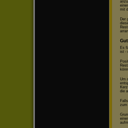
anzu
eine
mit 
Der 
dies
Rest
arra
Gut
Es f
ist 
Posi
Rest
könn
Um d
ents
Kerz
die 
Fall
zum 
Grun
eine
aufm