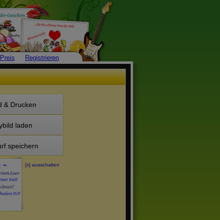
Preis
Registrieren
d & Drucken
ybild laden
rf speichern
[x] ausschalten