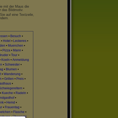
ie mit der Maus die
r das Bildmotiv.
Sie auf eine Textzeile,
ndern.
essen
•
Besuch
•
k
•
Hotel
•
Leckeres
•
aden
•
Muenchen
•
•
Pizza
•
Mann
•
Bruder
•
Tour
•
•
Koeln
•
Anmeldung
en
•
Schwester
•
tag
•
Blumen
•
t
•
Wanderung
•
n
•
Grillen
•
Preis
•
asthaus
•
Schwiegereltern
•
•
Kueche
•
Radeln
•
ndgasthof
•
enk
•
Hemd
•
ur
•
Frauentag
•
oetchen
•
Flasche
•
aschung
•
Übersicht