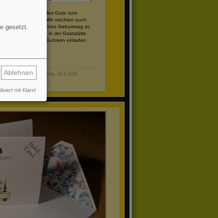
Hallo Dirk , alles Gute zum
Geburtstag. Wir möchten euch
e gesetzt.
anlässlich deines Geburtstag zu
einem Essen in der Gaststätte
Lasch in Schlüchtern einladen.
Ablehnen
Donnerstag, 16.4.2026
isiert mit Klaro!