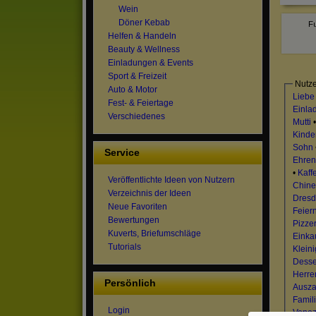
Wein
Döner Kebab
Helfen & Handeln
Beauty & Wellness
Einladungen & Events
Sport & Freizeit
Nutze
Auto & Motor
Liebe
Fest- & Feiertage
Einla
Verschiedenes
Mutti
Kinde
Sohn
Service
Ehren
•
Kaff
Veröffentlichte Ideen von Nutzern
Chin
Verzeichnis der Ideen
Dres
Neue Favoriten
Feier
Bewertungen
Pizzer
Kuverts, Briefumschläge
Einka
Tutorials
Kleini
Desse
Herr
Persönlich
Ausza
Famil
Login
Venez