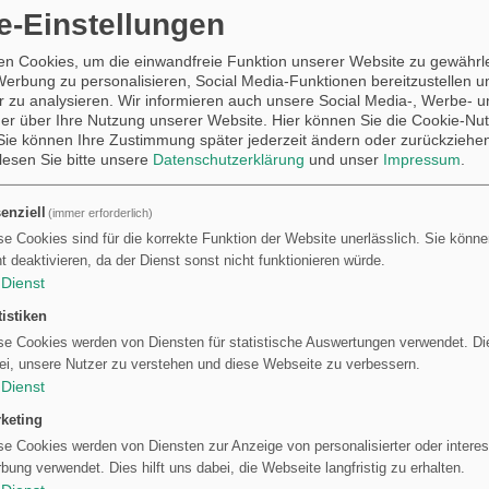
e-Einstellungen
re Gutscheinvorlagen zu Essen & Trinken:
n Cookies, um die einwandfreie Funktion unserer Website zu gewährle
n
•
Restaurant
•
Frühstück
•
Candlelight
•
Eis
•
Bier
•
Cocktail
•
Kaffee und Kuchen
•
Werbung zu personalisieren, Social Media-Funktionen bereitzustellen 
•
Döner Kebab
•
Übersicht
 zu analysieren. Wir informieren auch unsere Social Media-, Werbe- u
er über Ihre Nutzung unserer Website. Hier können Sie die Cookie-Nut
ie können Ihre Zustimmung später jederzeit ändern oder zurückziehe
 lesen Sie bitte unsere
Datenschutzerklärung
und unser
Impressum
.
nd
enziell
(immer erforderlich)
mt 643 Geschenkideen für Essen, bzw. Kommentare oder Beiträge von
se Cookies sind für die korrekte Funktion der Website unerlässlich. Sie können
er
oder
zurück
klicken zum Anzeigen der weiteren Ideen.
ht deaktivieren, da der Dienst sonst nicht funktionieren würde.
Dienst
k
tistiken
hen Glückwunsch
Zum 70. Geburtstag
se Cookies werden von Diensten für statistische Auswertungen verwendet. Die
ei, unsere Nutzer zu verstehen und diese Webseite zu verbessern.
Dienst
keting
se Cookies werden von Diensten zur Anzeige von personalisierter oder inter
bung verwendet. Dies hilft uns dabei, die Webseite langfristig zu erhalten.