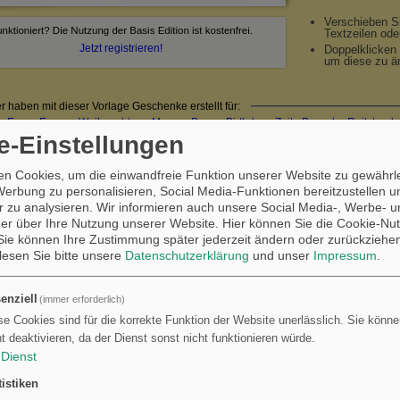
Verschieben S
Textzeilen ode
Jetzt registrieren!
Doppelklicken 
um diese zu ä
r haben mit dieser Vorlage Geschenke erstellt für:
•
Euro
•
Essen
•
Weihnachten
•
Mama
•
Papa
•
Birthday
•
Zeit
•
Besuch
•
Reitstund
e-Einstellungen
gessen
•
Frau
•
Onkel
•
Spiel
•
Nikolaus
•
Frei
•
Reitstunde
•
Tante
•
Lernen
•
Reiten
gutschein
•
Vatertag
•
Begleiten
•
Ehrentag
•
Bier
•
Kuchen
•
Weihnachtsmann
•
Kaf
esen
•
Zimmer
•
Betrag
•
Weihnacht
•
Eifel
•
Christkind
•
Unterstuetzung
•
Ferien
•
Sc
n Cookies, um die einwandfreie Funktion unserer Website zu gewährle
nuegen
•
Schule
•
Patenonkel
•
Family
•
Zeugnis
•
Aufraeumen
•
Nichte
•
Pferd
•
Wei
Werbung zu personalisieren, Social Media-Funktionen bereitzustellen 
nis
•
Einschulung
•
Lesen
•
Ostergeschenk
•
Kutschfahrt
•
Oster
•
Quartal
•
Herbstfer
 zu analysieren. Wir informieren auch unsere Social Media-, Werbe- u
er über Ihre Nutzung unserer Website. Hier können Sie die Cookie-Nut
ie können Ihre Zustimmung später jederzeit ändern oder zurückziehe
re Gutscheinvorlagen zu Sport & Freizeit:
 lesen Sie bitte unsere
Datenschutzerklärung
und unser
Impressum
.
d
•
Fußball
•
Ski
•
Fitness
•
Fahrrad
•
Schwimmbad
•
Bowling
•
Klettern
•
Tennis
•
Ang
n
•
Tauchen
•
Fallschirmsprung
•
Tandemsprung mit Fallschirm
•
Paintball
•
Rundfl
enziell
(immer erforderlich)
se Cookies sind für die korrekte Funktion der Website unerlässlich. Sie können
ht deaktivieren, da der Dienst sonst nicht funktionieren würde.
nd
Dienst
tistiken
mt 260 Geschenkideen für Reitstunden, bzw. Kommentare oder Beiträ