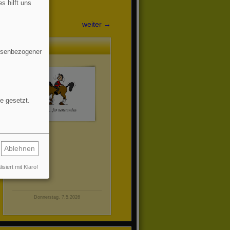
s hilft uns
weiter →
Lotta
essenbezogener
e gesetzt.
Alles Gute!
Ablehnen
isiert mit Klaro!
Donnerstag, 7.5.2026