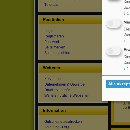
Die
Thema. 
Tutorials
dab
↓
1
← zurüc
Persönlich
Mar
An das G
Die
Login
Wer
Registrieren
↓
1
Passwort
Seite merken
Erw
Seite empfehlen
Die
Die
Weiteres
↓
1
Hallo
Kurz notiert
Glüc
Gebur
Alle akzept
Unternehmen & Gewerbe
Zeit 
Druckerzubehör
noch 
Weitere nützliche Webseiten
Desha
Reit
viel 
der E
Information
Gutscheine ausdrucken
Anleitung / FAQ