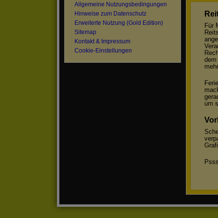
Allgemeine Nutzungsbedingungen
Rei
Hinweise zum Datenschutz
Erweiterte Nutzung (Gold Edition)
Für 
Reit
Sitemap
ange
Kontakt & Impressum
Vera
Cookie-Einstellungen
Rech
dem 
mehr
Feri
mach
gera
um s
Vor
Sche
verp
Graf
Psss