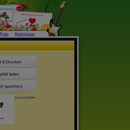
Preis
Registrieren
d & Drucken
ybild laden
rf speichern
[x] ausschalten