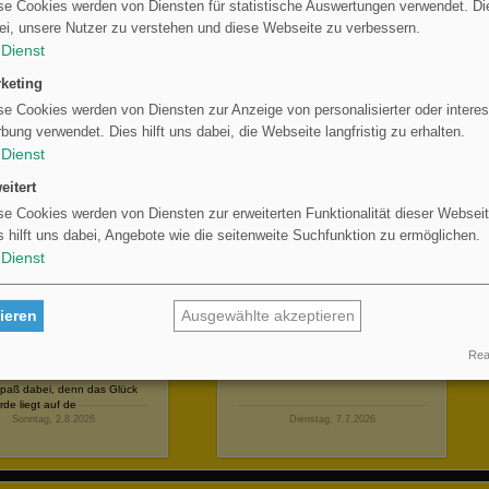
se Cookies werden von Diensten für statistische Auswertungen verwendet. Die
Auf
weiter
oder
zurück
klicken zum Anzeigen der weiteren Ideen.
ei, unsere Nutzer zu verstehen und diese Webseite zu verbessern.
Dienst
k
keting
eburtstagskind Laura!
9. Geburtstag
se Cookies werden von Diensten zur Anzeige von personalisierter oder inter
bung verwendet. Dies hilft uns dabei, die Webseite langfristig zu erhalten.
Dienst
eitert
se Cookies werden von Diensten zur erweiterten Funktionalität dieser Webseit
s hilft uns dabei, Angebote wie die seitenweite Suchfunktion zu ermöglichen.
Dienst
 Laura!!! Herzlichen
Liebe Marta, alles Liebe zum
kwunsch zu Deinem 30ten
Geburtstag wünschen Dir Oma
tstag heute!!! Vor einiger
und Opa.
ieren
Ausgewählte akzeptieren
erwähntest Du, dass Du
mal gerne reiten würdest.
Real
lb schenken wir Dir 10
stunden und wünschen Dir
Spaß dabei, denn das Glück
rde liegt auf de
Sonntag, 2.8.2026
Dienstag, 7.7.2026