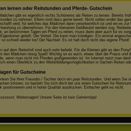
ten lernen oder Reitstunden und Pferde- Gutschein
Mädchen gibt es eigentlich nichts Schöneres als Reiten zu lernen. Bereits frü
stunden zu nehmen. Eltern sind dazu gerne bereit. Nicht selten endet das gan
schafft wird, für welches das Mädchen dann verantwortlich ist und wo es zur F
ntwortung zu übernehmen. Für den kleineren Geldbeutel werden sog. Reitbete
t, an bestimmten Tagen ein Pferd zu reiten, muss dann aber auch für es sorge
Eigentümer geteilt. Der Vorteil: Die kann man kündigen. Ein einmal angescha
 so schnell wieder los! Der Nachteil: Es ist halt doch nicht das eigene Pferd!
en auf dem Reiterhof sind auch sehr beliebt. Für die Kleinen gibt es den Ponyh
t den Mädchen riesig Spaß! Wichtig ist es auch, etwas über die Praxis und d
de, wenn man nicht mit Pferden großgeworden ist. Im Internet nutzt man des
ich einen Überblick zu den Weiterbildungsmöglichkeiten in Sachen Reiten oder
lagen für Gutscheine
nken Sie Ihrer Freundin / Tochter doch ein paar Reitstunden. Und wenn Sie s
acken können, so basteln Sie sich doch bei uns einen Gutschein für Reitstund
ik positionieren und in hoher Qualität ausdrucken. Einfacher geht es nicht.
sssssst: Weitersagen! Unsere Seite ist kein Geheimtipp!