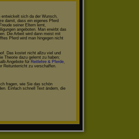
h entwickelt sich da der Wunsch,
ze damit, dass ein eigenes Pferd
reude seiner Eltern lernt,
iligungen angeboten. Man erwirbt das
n. Die Arbeit wird dann meist mit
fftes Pferd wird man hingegen nicht
of. Das kostet nicht allzu viel und
ie Theorie dazu gelernt zu haben;
halb Angebote für
Reitlehre & Pferde
,
 Reitunterricht zu verschaffen.
ich fragen, wie Sie das schön
en. Einfach schnell Text ändern, die