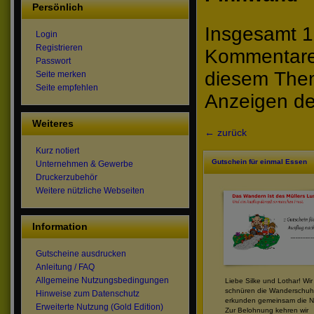
Persönlich
Insgesamt 1
Login
Registrieren
Kommentare 
Passwort
diesem The
Seite merken
Seite empfehlen
Anzeigen de
Weiteres
← zurück
Kurz notiert
Gutschein für einmal Essen
Unternehmen & Gewerbe
Druckerzubehör
Weitere nützliche Webseiten
Information
Gutscheine ausdrucken
Anleitung / FAQ
Allgemeine Nutzungsbedingungen
Liebe Silke und Lothar! Wir
schnüren die Wanderschuh
Hinweise zum Datenschutz
erkunden gemeinsam die Na
Erweiterte Nutzung (Gold Edition)
Zur Belohnung kehren wir