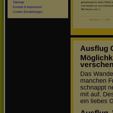
Sitemap
gemeinsam in einer Hütte e
und lassen es uns schmec
Kontakt & Impressum
Wir freuen uns :)
Cookie-Einstellungen
Samstag, 11.7.2026
Ausflug 
Möglichke
versche
Das Wandern
manchen Fr
schnappt ne
mit auf. De
ein liebes
Ausflug,