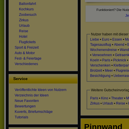
Ballonfahrt
Kochkurs
Zoobesuch
Je
Zirkus
Urlaub
Reise
Nutzer haben mit dieser
Hotel
Liebe
•
Euro
•
Essen
•
M
Flugtickets
Tagesausflug
•
Abend
•
E
Sport & Freizeit
Wochenendreise
•
Wand
Auto & Motor
•
Verwoehnen
•
Getraen
Fest- & Feiertage
Koeln
•
Paris
•
Picknick
•
Verschiedenes
Verschenken
•
Kletterpar
Brotzeit
•
Meer
•
Flugreis
Besichtigung
•
Ueberras
Service
Veröffentlichte Ideen von Nutzern
Weitere Gutscheinvorla
Verzeichnis der Ideen
Paris
•
Kino
•
Theater
•
M
Neue Favoriten
Zirkus
•
Urlaub
•
Reise
•
Bewertungen
Kuverts, Briefumschläge
Tutorials
Pinnwand