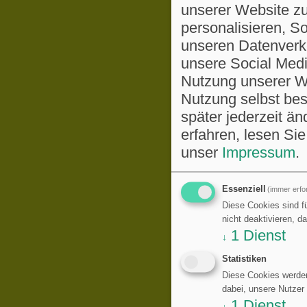
unserer Website zu
personalisieren, S
unseren Datenverke
unsere Social Medi
Nutzung unserer We
Nutzung selbst be
später jederzeit ä
erfahren, lesen Sie
unser
Impressum
.
Essenziell
(immer erfor
Diese Cookies sind fü
nicht deaktivieren, d
1
Dienst
↓
Statistiken
Diese Cookies werden
dabei, unsere Nutzer
1
Dienst