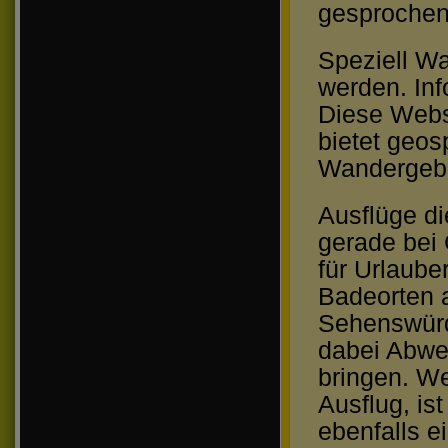
gesprochen
Speziell Wa
werden. In
Diese Webs
bietet geos
Wandergebie
Ausflüge d
gerade bei
für Urlaube
Badeorten 
Sehenswürd
dabei Abwe
bringen. We
Ausflug, ist
ebenfalls e