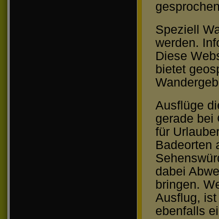
gesprochen
Speziell Wa
werden. In
Diese Webs
bietet geos
Wandergebie
Ausflüge d
gerade bei
für Urlaube
Badeorten 
Sehenswürd
dabei Abwe
bringen. We
Ausflug, ist
ebenfalls e