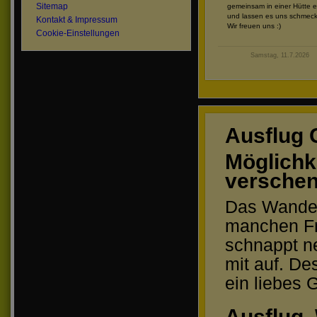
Sitemap
gemeinsam in einer Hütte e
und lassen es uns schmec
Kontakt & Impressum
Wir freuen uns :)
Cookie-Einstellungen
Samstag, 11.7.2026
Ausflug 
Möglichke
versche
Das Wandern
manchen Fr
schnappt ne
mit auf. De
ein liebes
Ausflug,