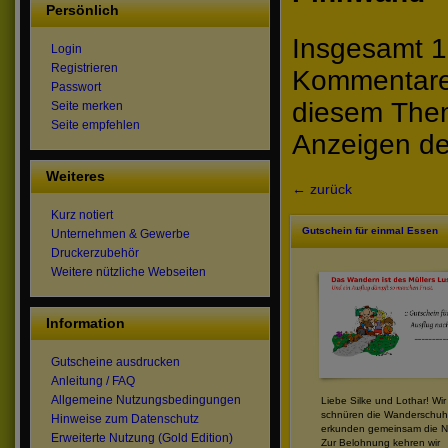
Persönlich
Insgesamt 1
Login
Registrieren
Kommentare 
Passwort
diesem The
Seite merken
Seite empfehlen
Anzeigen de
Weiteres
← zurück
Kurz notiert
Gutschein für einmal Essen
Unternehmen & Gewerbe
Druckerzubehör
Weitere nützliche Webseiten
Information
Gutscheine ausdrucken
Anleitung / FAQ
Allgemeine Nutzungsbedingungen
Liebe Silke und Lothar! Wir
schnüren die Wanderschuh
Hinweise zum Datenschutz
erkunden gemeinsam die Na
Erweiterte Nutzung (Gold Edition)
Zur Belohnung kehren wir