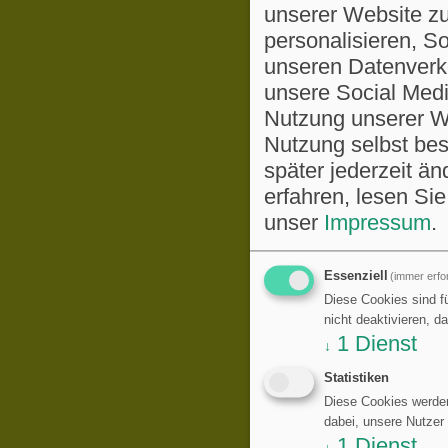
unserer Website zu
personalisieren, S
unseren Datenverke
unsere Social Medi
Nutzung unserer We
Nutzung selbst be
später jederzeit ä
erfahren, lesen Sie
unser
Impressum
.
Essenziell
(immer erfor
Diese Cookies sind fü
nicht deaktivieren, d
1
Dienst
↓
Statistiken
Diese Cookies werden
dabei, unsere Nutzer
1
Dienst