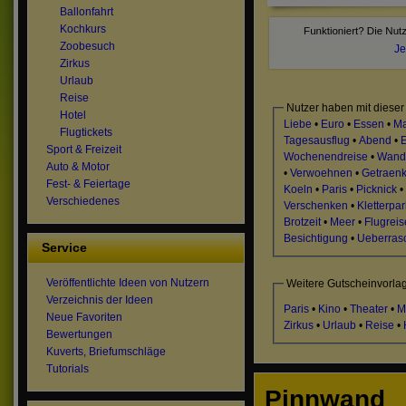
Ballonfahrt
Kochkurs
Zoobesuch
Je
Zirkus
Urlaub
Reise
Nutzer haben mit dieser
Hotel
Liebe
•
Euro
•
Essen
•
M
Flugtickets
Tagesausflug
•
Abend
•
E
Sport & Freizeit
Wochenendreise
•
Wand
Auto & Motor
•
Verwoehnen
•
Getraen
Fest- & Feiertage
Koeln
•
Paris
•
Picknick
•
Verschiedenes
Verschenken
•
Kletterpar
Brotzeit
•
Meer
•
Flugreis
Besichtigung
•
Ueberras
Service
Veröffentlichte Ideen von Nutzern
Weitere Gutscheinvorla
Verzeichnis der Ideen
Paris
•
Kino
•
Theater
•
M
Neue Favoriten
Zirkus
•
Urlaub
•
Reise
•
Bewertungen
Kuverts, Briefumschläge
Tutorials
Pinnwand