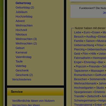
Geburtstag
Geburtstag (2)
Jubiläum
Je
Hochzeitstag
Advent
Weihnachten
Nutzer haben mit dieser
Hochzeit
Liebe
•
Euro
•
Essen
•
M
Nikolaus
Besuch
•
Ausflug
•
Einla
Weihnachten (3)
Familie
•
Saison
•
Musica
Weihnachten (2)
Uebernachtung
•
Frisur
Geburt
Piercing
•
Ueberraschun
Karneval
Geld
•
Film
•
Hilfe
•
Uebe
Valentinstag
Fahrradhelm
•
Heimspiel
Taufe
Engel
•
Ehrentag
•
Bier
•
Vatertag
•
Popcorn
•
Freunde
•
Sc
Geschenk
Tapezieren
•
Massagen
Romantischen
•
Golfrun
Geschenk (2)
Besuchen
•
Sommerreif
Verschiedenes
Weihnachtsmarkt
•
Jahr
Hochseilgarten
•
Studio
Service
Spargelessen
•
Erlebnis
Transfer
•
Zeitschrift
•
An
Schwiegermama
•
Helgo
Veröffentlichte Ideen von Nutzern
Theaterabend
•
Enkel
•
P
Verzeichnis der Ideen