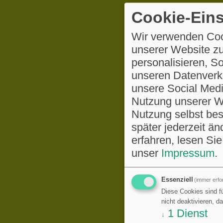
Cookie-Eins
Wir verwenden Coo
unserer Website zu
personalisieren, S
unseren Datenverke
unsere Social Medi
Nutzung unserer We
Nutzung selbst be
später jederzeit ä
erfahren, lesen Sie
unser
Impressum
.
Essenziell
(immer erfor
Diese Cookies sind fü
nicht deaktivieren, d
1
Dienst
↓