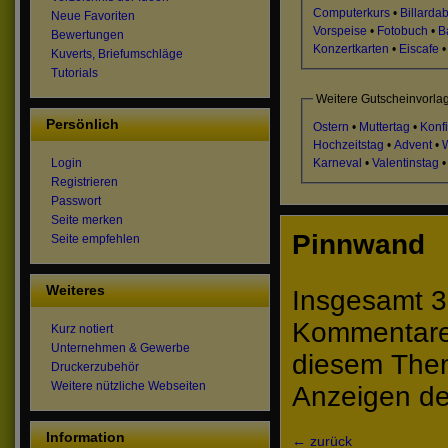
Computerkurs
•
Billarda
Neue Favoriten
Vorspeise
•
Fotobuch
•
B
Bewertungen
Konzertkarten
•
Eiscafe
Kuverts, Briefumschläge
Tutorials
Weitere Gutscheinvorla
Persönlich
Ostern
•
Muttertag
•
Konf
Hochzeitstag
•
Advent
•
Karneval
•
Valentinstag
Login
Registrieren
Passwort
Seite merken
Pinnwand
Seite empfehlen
Weiteres
Insgesamt 3
Kommentare 
Kurz notiert
Unternehmen & Gewerbe
diesem The
Druckerzubehör
Weitere nützliche Webseiten
Anzeigen de
Information
← zurück